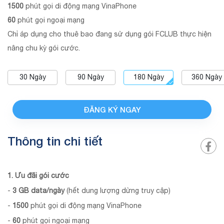
1500
phút gọi di động mạng VinaPhone
60
phút gọi ngoại mạng
Chỉ áp dụng cho thuê bao đang sử dụng gói FCLUB thực hiện
nâng chu kỳ gói cước.
30
Ngày
90
Ngày
180
Ngày
360
Ngày
ĐĂNG KÝ NGAY
Thông tin chi tiết
1. Ưu đãi gói cước
-
3 GB data/ngày
(hết dung lượng dừng truy cập)
-
1500
phút gọi di động mạng VinaPhone
-
60
phút gọi ngoại mạng