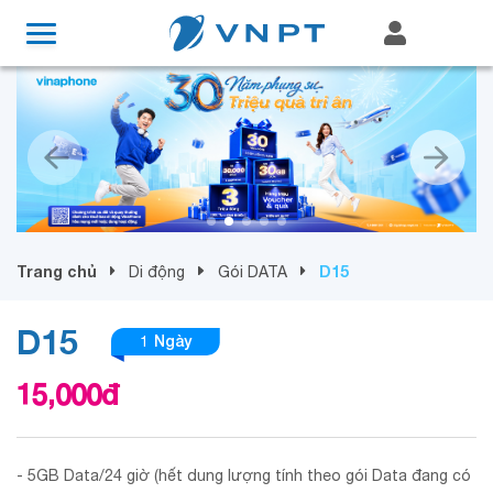
Trang chủ
D15
Di động
Gói DATA
D15
1 Ngày
15,000
đ
- 5GB Data/24 giờ (hết dung lượng tính theo gói Data đang có