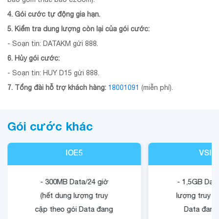
4. Gói cước tự động gia hạn.
5. Kiểm tra dung lượng còn lại của gói cước:
- Soạn tin: DATAKM gửi 888.
6. Hủy gói cước:
- Soạn tin: HUY D15 gửi 888.
7. Tổng đài hỗ trợ khách hàng:
18001091
(miễn phí).
Gói cước khác
IOE5
VSIG
- 300MB Data/24 giờ
- 1,5GB Data
(hết dung lượng truy
lượng truy c
cập theo gói Data đang
Data đang