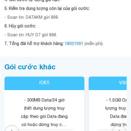
5. Kiểm tra dung lượng còn lại của gói cước:
- Soạn tin: DATAKM gửi 888.
6. Hủy gói cước:
- Soạn tin: HUY D7 gửi 888.
7. Tổng đài hỗ trợ khách hàng:
18001091
(miễn phí).
Gói cước khác
IOE5
VSIG
- 300MB Data/24 giờ
- 1,5GB Data
(hết dung lượng truy
lượng truy c
cập theo gói Data đang
Data đang
có hoặc dừng truy cập
dừng truy