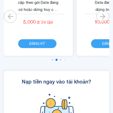
cập theo gói Data đang
Data đang
có hoặc dừng truy cập
dừng truy
nếu không có gói)
không có
5.000
10.000
đ/
24
Giờ
đ
- Cộng 500 RUBY.
- Quyền lợi 
- 01 Mã Quyền Lợi IOE
dung dịch 
CHI TIẾT
sử dụng trong 24 giờ.
ĐĂNG KÝ
ĐĂNG
Nạp tiền ngay vào tài khoản?
.