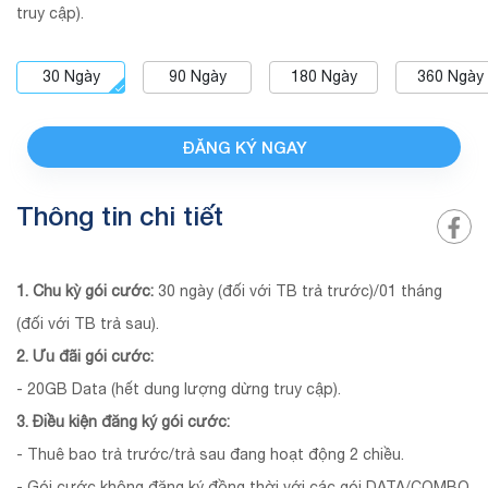
truy cập).
30
Ngày
90
Ngày
180
Ngày
360
Ngày
ĐĂNG KÝ NGAY
Thông tin chi tiết
1. Chu kỳ gói cước:
30 ngày (đối với TB trả trước)/01 tháng
(đối với TB trả sau).
2. Ưu đãi gói cước:
- 20GB Data (hết dung lượng dừng truy cập).
3. Điều kiện đăng ký gói cước:
- Thuê bao trả trước/trả sau đang hoạt động 2 chiều.
- Gói cước không đăng ký đồng thời với các gói DATA/COMBO