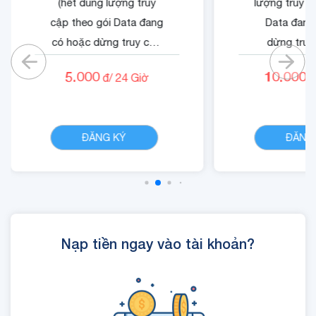
(hết dung lượng truy
lượng truy c
cập theo gói Data đang
Data đang
có hoặc dừng truy cập
dừng truy
nếu không có gói)
không có
5.000
10.000
đ/
24
Giờ
đ
- Cộng 500 RUBY.
- Quyền lợi 
- 01 Mã Quyền Lợi IOE
dung dịch 
CHI TIẾT
sử dụng trong 24 giờ.
ĐĂNG KÝ
ĐĂNG
Nạp tiền ngay vào tài khoản?