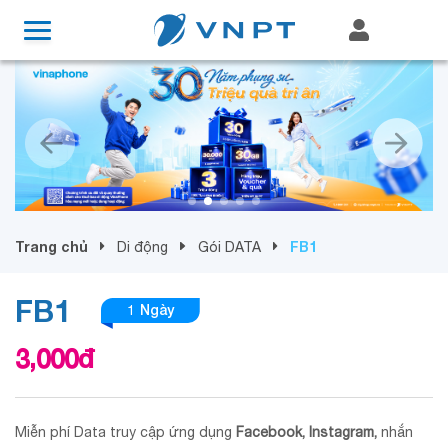
Trang chủ
FB1
Di động
Gói DATA
FB1
1 Ngày
3,000
đ
Miễn phí Data truy cập ứng dụng
Facebook, Instagram,
nhắn