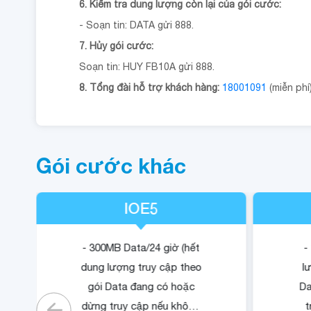
6. Kiểm tra dung lượng còn lại của gói cước:
- Soạn tin: DATA gửi 888.
7. Hủy gói cước:
Soạn tin: HUY FB10A gửi 888.
8. Tổng đài hỗ trợ khách hàng:
18001091
(miễn phí)
Gói cước khác
IOE5
- 300MB Data/24 giờ (hết
-
dung lượng truy cập theo
l
gói Data đang có hoặc
Da
dừng truy cập nếu không
t