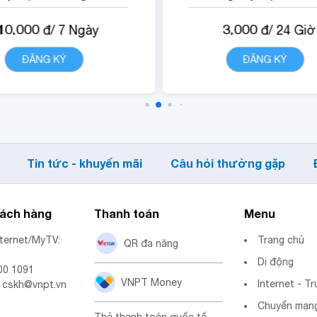
gói).
có gói).
10.000
3.000
đ/
7
Ngày
đ/
24
Giờ
 Quyền lợi sử dụng nội
- Quyền lợi sử dụng n
dung dịch vụ Vsign.
dung dịch vụ Vsign.
ĐĂNG KÝ
CHI TIẾT
ĐĂNG KÝ
CHI TIẾ
Tin tức - khuyến mãi
Câu hỏi thường gặp
hách hàng
Thanh toán
Menu
nternet/MyTV:
Trang chủ
QR đa năng
Di động
00 1091
VNPT Money
Internet - Tr
: cskh@vnpt.vn
Chuyển mạng
Thẻ thanh toán quốc tế