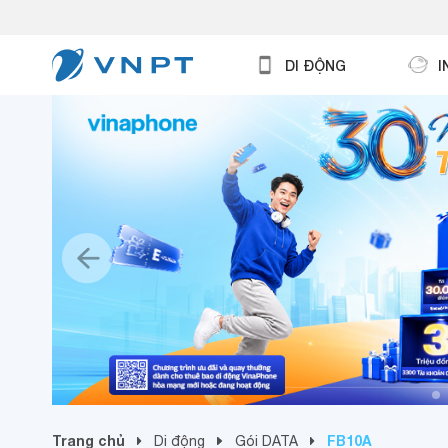
DI ĐỘNG
I
Trang chủ
FB10A
Di động
Gói DATA