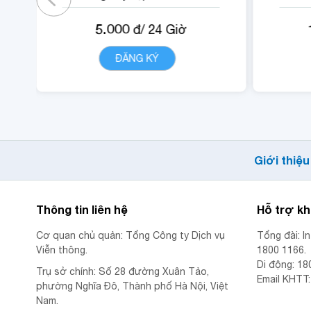
có gói)
5.000
đ/
24
Giờ
- Cộng 500 RUBY.
-
- 01 Mã Quyền Lợi IOE sử
ĐĂNG KÝ
CHI TIẾT
dụng trong 24 giờ.
Giới thiệu
Thông tin liên hệ
Hỗ trợ k
Cơ quan chủ quản: Tổng Công ty Dịch vụ
Tổng đài: I
Viễn thông.
1800 1166.
Di động: 18
Trụ sở chính: Số 28 đường Xuân Tảo,
Email KHTT
phường Nghĩa Đô, Thành phố Hà Nội, Việt
Nam.