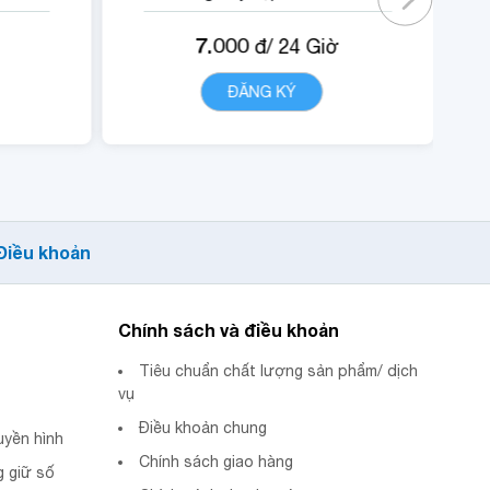
có gói).
7.000
đ/
24
Giờ
ội
- Quyền lợi sử dụng nội
dung dịch vụ Trustcall.
T
ĐĂNG KÝ
CHI TIẾT
Điều khoản
Chính sách và điều khoản
Tiêu chuẩn chất lượng sản phẩm/ dịch
vụ
Điều khoản chung
uyền hình
Chính sách giao hàng
 giữ số