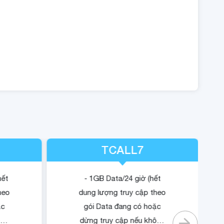
TCALL7
hết
- 1GB Data/24 giờ (hết
heo
dung lượng truy cập theo
ặc
gói Data đang có hoặc
ông
dừng truy cập nếu không