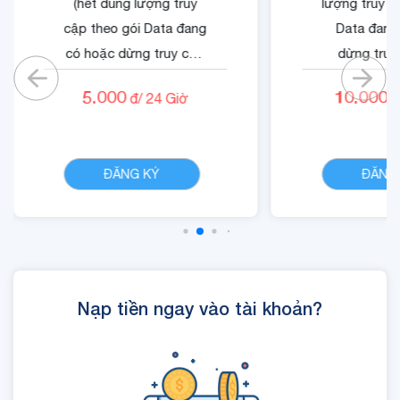
(hết dung lượng truy
lượng truy c
cập theo gói Data đang
Data đang
có hoặc dừng truy cập
dừng truy
nếu không có gói)
không có
5.000
10.000
đ/
24
Giờ
đ
- Cộng 500 RUBY.
- Quyền lợi 
- 01 Mã Quyền Lợi IOE
dung dịch 
CHI TIẾT
sử dụng trong 24 giờ.
ĐĂNG KÝ
ĐĂNG
Nạp tiền ngay vào tài khoản?