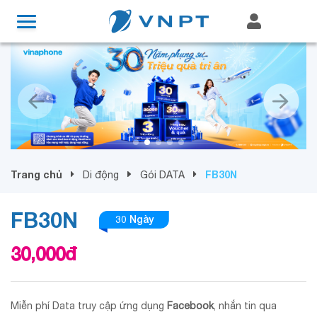
Trang chủ
FB30N
Di động
Gói DATA
FB30N
30 Ngày
30,000
đ
Miễn phí Data truy cập ứng dụng
Facebook
, nhắn tin qua