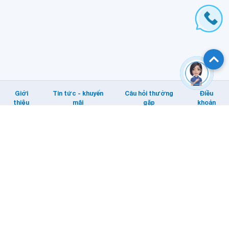
Giới
Tin tức - khuyến
Câu hỏi thường
Điều
thiệu
mãi
gặp
khoản
Hỗ trợ khách hàng
Tổng đài: Internet/MyTV: 1800 1166.
Di động: 1800 1091
Email KHTT: cskh@vnpt.vn