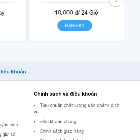
- Không tính cước cuộc
10.000
ày
đ/
24
Giờ
 nội
gọi nội mạng di động
VinaPhone dưới 20 phút
T
ĐĂNG KÝ
CHI TIẾT
ập
(tối đa 1440 phút).
- Miễn phí data truy cập
ội
các ứng dụng Youtube,
I.
Tiktok.
- Quyền lợi sử dụng nội
Điều khoản
dung dịch vụ POPs.
Chính sách và điều khoản
Tiêu chuẩn chất lượng sản phẩm/ dịch
vụ
Điều khoản chung
uyền hình
Chính sách giao hàng
 giữ số