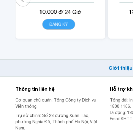
gói).
- 1
10.000
1
đ/
24
Giờ
- 05 phút ngoại mạng .
- Không tính cước cuộc
-
ĐĂNG KÝ
CHI TIẾT
gọi nội mạng di động
VinaPhone dưới 20 phút
(tối đa 1440 phút)
- Cộng 300 RUBY, 01 Mã
Quyền Lợi IOE sử dụng
Giới thiệu
trong 24 giờ.
Thông tin liên hệ
Hỗ trợ k
Cơ quan chủ quản: Tổng Công ty Dịch vụ
Tổng đài: I
Viễn thông.
1800 1166.
Di động: 18
Trụ sở chính: Số 28 đường Xuân Tảo,
Email KHTT
phường Nghĩa Đô, Thành phố Hà Nội, Việt
Nam.