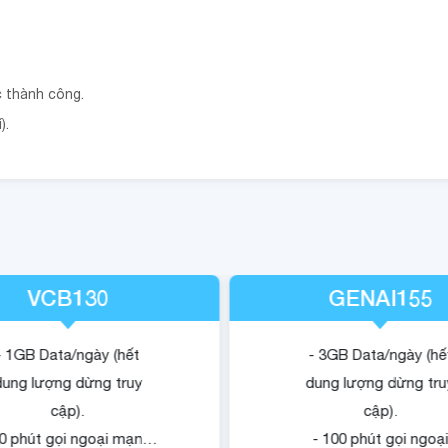
c thành công.
).
VCB130
GENAI155
- 1GB Data/ngày (hết
- 3GB Data/ngày (hế
dung lượng dừng truy
dung lượng dừng tru
cập).
cập).
30 phút gọi ngoại mạng.
- 100 phút gọi ngoạ