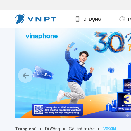
DI ĐỘNG
I
Trang chủ
V299N
Di động
Gói trả trước