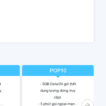
POP10
t
- 3GB Data/24 giờ (hết
y
dung lượng dừng truy
cập).
i
- 5 phút gọi ngoại mạng.