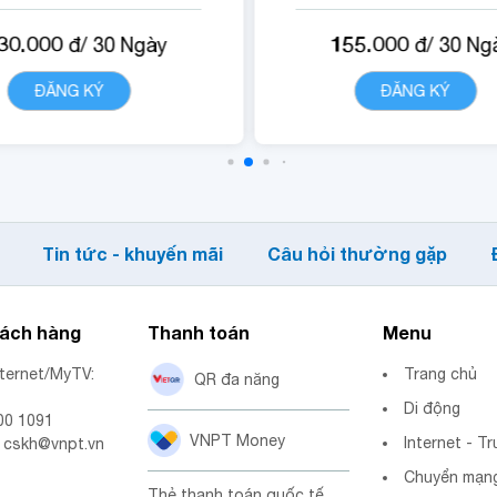
500 phút gọi di động nội
mạng.
30.000
155.000
đ/
30
Ngày
đ/
30
Ng
mạng VNP.
- 1500 phút gọi di động
 Quyền lợi sử dụng nội
mạng VinaPhone.
ĐĂNG KÝ
CHI TIẾT
ĐĂNG KÝ
CHI TIẾ
dung dịch vụ VNPT
- Miễn phí data truy c
Cloudbox.
ứng dụng Tiktok.
- Quyền lợi sử dụng n
dung dịch vụ vnGenA
Tin tức - khuyến mãi
Câu hỏi thường gặp
hách hàng
Thanh toán
Menu
nternet/MyTV:
Trang chủ
QR đa năng
Di động
00 1091
VNPT Money
Internet - Tr
: cskh@vnpt.vn
Chuyển mạng
Thẻ thanh toán quốc tế