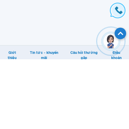
Giới
Tin tức - khuyến
Câu hỏi thường
Điều
thiệu
mãi
gặp
khoản
Hỗ trợ khách hàng
Tổng đài: Internet/MyTV: 1800 1166.
Di động: 1800 1091
Email KHTT: cskh@vnpt.vn