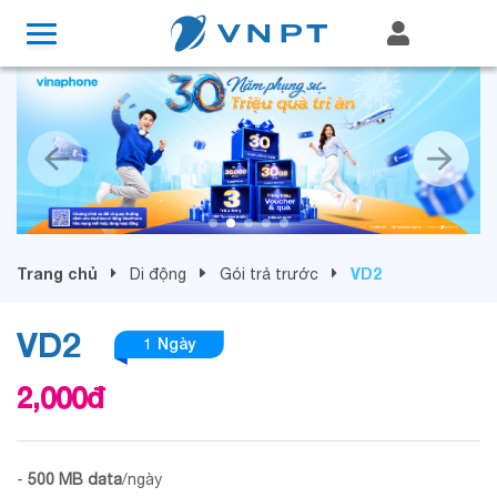
Trang chủ
VD2
Di động
Gói trả trước
VD2
1 Ngày
2,000
đ
-
500
MB
data
/ngày