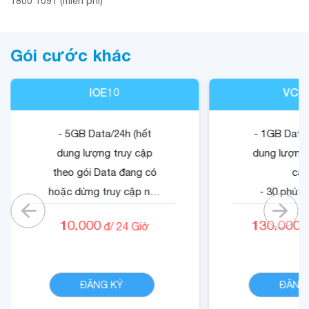
1800 1091 (miễn phí)
Gói cước khác
IOE10
VCB
- 5GB Data/24h (hết
- 1GB Data/
dung lượng truy cập
dung lượng 
theo gói Data đang có
cập
hoặc dừng truy cập nếu
- 30 phút 
không có gói).
mạn
10.000
130.000
đ/
24
Giờ
đ
- 05 phút ngoại mạng .
- 1500 phút 
- Không tính cước cuộc
nội mạn
CHI TIẾT
gọi nội mạng di động
- Quyền lợi 
ĐĂNG KÝ
ĐĂNG
VinaPhone dưới 20 phút
dung dịch
(tối đa 1440 phút)
Cloud