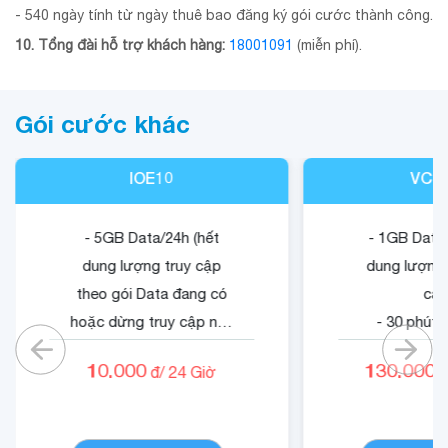
- 540 ngày tính từ ngày thuê bao đăng ký gói cước thành công.
10. Tổng đài hỗ trợ khách hàng:
18001091
(miễn phí).
Gói cước khác
IOE10
VCB
- 5GB Data/24h (hết
- 1GB Data/
dung lượng truy cập
dung lượng 
theo gói Data đang có
cập
hoặc dừng truy cập nếu
- 30 phút 
không có gói).
mạn
10.000
130.000
đ/
24
Giờ
đ
- 05 phút ngoại mạng .
- 1500 phút 
- Không tính cước cuộc
nội mạn
CHI TIẾT
gọi nội mạng di động
- Quyền lợi 