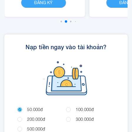
ĐĂNG KÝ
ĐĂNG
VinaPhone dưới 20 phút
dung dịch
(tối đa 1440 phút)
Cloud
- Cộng 300 RUBY, 01 Mã
Quyền Lợi IOE sử dụng
trong 24 giờ.
Nạp tiền ngay vào tài khoản?
.
50.000đ
100.000đ
200.000đ
300.000đ
500.000đ