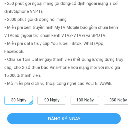
- 250 phút gọi ngoại mạng (di động/cố định ngoại mạng + cố
định/Gphone VNPT).
- 2000 phút gọi di động nội mạng.
- Miễn phí xem truyền hình MyTV Mobile bao gồm chùm kênh
VTVcab (ngoại trừ chùm kênh VTV2-VTV9) và SPOTV.
- Miễn phí data truy cập YouTube, Tiktok, WhatsApp,
Facebook.
- Chia sẻ 1GB Data/ngày/thành viên (hết dung lượng dừng truy
cập) cho 2 số thuê bao VinaPhone hòa mạng mới với mức giá
15.000đ/thành viên.
- Mở miễn phí dịch vụ thoại công nghệ cao VoLTE, VoWifi.
30
Ngày
90
Ngày
180
Ngày
360
Ngày
ĐĂNG KÝ NGAY