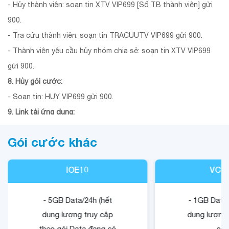
- Hủy thành viên: soạn tin XTV VIP699 [Số TB thành viên] gửi
900.
- Tra cứu thành viên: soạn tin TRACUUTV VIP699 gửi 900.
- Thành viên yêu cầu hủy nhóm chia sẻ: soạn tin XTV VIP699
gửi 900.
8. Hủy gói cước:
- Soạn tin: HUY VIP699 gửi 900.
9. Link tải ứng dụng:
- Link tải ứng dụng MyTV Mobile:
https://mytv.com.vn/tai-ve
.
Gói cước khác
- Link tải ứng dụng Galaxy:
http://galaxyplay.vn/app
.
- Link tải ứng dụng VieON:
https://vieon.vn/download-app/
.
IOE10
VCB
- Link tải ứng dụng SCTV:
https://my.vnpt.com.vn/adv/SCTV
.
- Link tải ứng dụng OnPlus:
https://onplus.com.vn/app/
.
- 5GB Data/24h (hết
- 1GB Data/
10. Thời gian không chuyển mạng giữ số:
dung lượng truy cập
dung lượng 
- 540 ngày tính từ ngày thuê bao đăng ký gói cước thành công.
theo gói Data đang có
cập