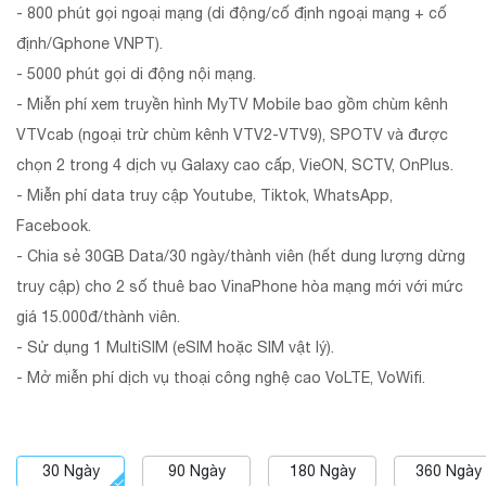
- 800 phút gọi ngoại mạng (di động/cố định ngoại mạng + cố
định/Gphone VNPT).
- 5000 phút gọi di động nội mạng.
- Miễn phí xem truyền hình MyTV Mobile bao gồm chùm kênh
VTVcab (ngoại trừ chùm kênh VTV2-VTV9), SPOTV và được
chọn 2 trong 4 dịch vụ Galaxy cao cấp, VieON, SCTV, OnPlus.
- Miễn phí data truy cập Youtube, Tiktok, WhatsApp,
Facebook.
- Chia sẻ 30GB Data/30 ngày/thành viên (hết dung lượng dừng
truy cập) cho 2 số thuê bao VinaPhone hòa mạng mới với mức
giá 15.000đ/thành viên.
- Sử dụng 1 MultiSIM (eSIM hoặc SIM vật lý).
- Mở miễn phí dịch vụ thoại công nghệ cao VoLTE, VoWifi.
30
Ngày
90
Ngày
180
Ngày
360
Ngày