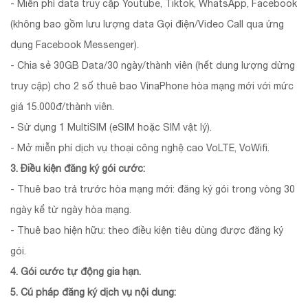
- Miễn phí data truy cập Youtube, Tiktok, WhatsApp, Facebook
(không bao gồm lưu lượng data Gọi điện/Video Call qua ứng
dụng Facebook Messenger).
- Chia sẻ 30GB Data/30 ngày/thành viên (hết dung lượng dừng
truy cập) cho 2 số thuê bao VinaPhone hòa mạng mới với mức
giá 15.000đ/thành viên.
- Sử dụng 1 MultiSIM (eSIM hoặc SIM vật lý).
- Mở miễn phí dịch vụ thoại công nghệ cao VoLTE, VoWifi.
3. Điều kiện đăng ký gói cước:
- Thuê bao trả trước hòa mạng mới: đăng ký gói trong vòng 30
ngày kể từ ngày hòa mạng.
- Thuê bao hiện hữu: theo điều kiện tiêu dùng được đăng ký
gói.
4. Gói cước tự động gia hạn.
5. Cú pháp đăng ký dịch vụ nội dung: