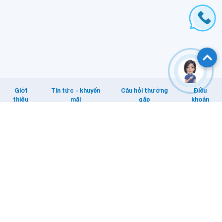
Giới
Tin tức - khuyến
Câu hỏi thường
Điều
thiệu
mãi
gặp
khoản
Hỗ trợ khách hàng
Tổng đài: Internet/MyTV: 1800 1166.
Di động: 1800 1091
Email KHTT: cskh@vnpt.vn