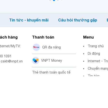
Tin tức - khuyến mãi
Câu hỏi thường gặp
hách hàng
Thanh toán
Menu
nternet/MyTV:
Trang chủ
QR đa năng
Di động
00 1091
VNPT Money
Internet - Tr
: cskh@vnpt.vn
Chuyển mạng
Thẻ thanh toán quốc tế
Tin tức
Mạng xã hội
Thẻ ATM
Tại Ngân hàng