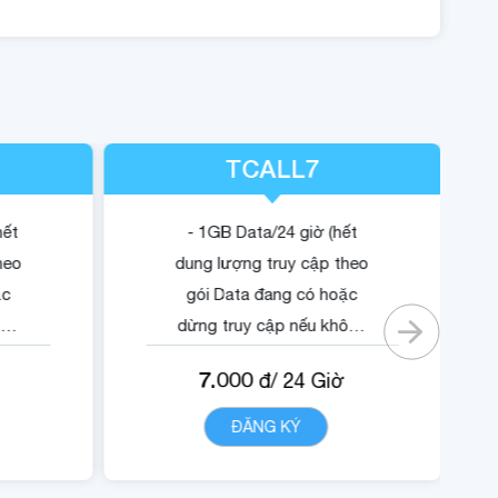
TCALL7
hết
- 1GB Data/24 giờ (hết
heo
dung lượng truy cập theo
ặc
gói Data đang có hoặc
ông
dừng truy cập nếu không
có gói).
7.000
đ/
24
Giờ
ội
- Quyền lợi sử dụng nội
dung dịch vụ Trustcall.
T
ĐĂNG KÝ
CHI TIẾT