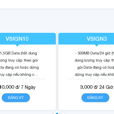
VSIGN10
VSIGN3
 1,5GB Data (hết dung
- 300MB Data/24 giờ (
ượng truy cập theo gói
dung lượng truy cập t
ta đang có hoặc dừng
gói Data đang có ho
ruy cập nếu không có
dừng truy cập nếu kh
gói).
có gói).
10.000
3.000
đ/
7
Ngày
đ/
24
Giờ
 Quyền lợi sử dụng nội
- Quyền lợi sử dụng n
dung dịch vụ Vsign.
dung dịch vụ Vsign.
ĐĂNG KÝ
CHI TIẾT
ĐĂNG KÝ
CHI TIẾ