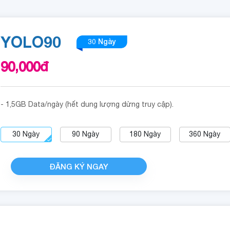
YOLO90
30 Ngày
90,000
đ
- 1,5GB Data/ngày (hết dung lượng dừng truy cập).
30
Ngày
90
Ngày
180
Ngày
360
Ngày
ĐĂNG KÝ NGAY