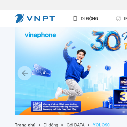
DI ĐỘNG
I
Trang chủ
YOLO90
Di động
Gói DATA