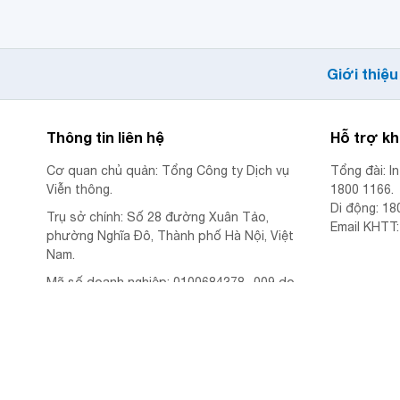
Giới thiệu
Thông tin liên hệ
Hỗ trợ k
Cơ quan chủ quản: Tổng Công ty Dịch vụ
Tổng đài: I
Viễn thông.
1800 1166.
Di động: 18
Trụ sở chính: Số 28 đường Xuân Tảo,
Email KHTT
phường Nghĩa Đô, Thành phố Hà Nội, Việt
Nam.
Mã số doanh nghiệp: 0100684378 -009 do
Sở Tài Chính TP. Hà Nội cấp lần đầu ngày
01/10/2025.
Giấy phép cung cấp dịch vụ viễn thông số
469/GP-BTTTT do Bộ Thông tin và Truyền
thông cấp ngày 14/10/2016.