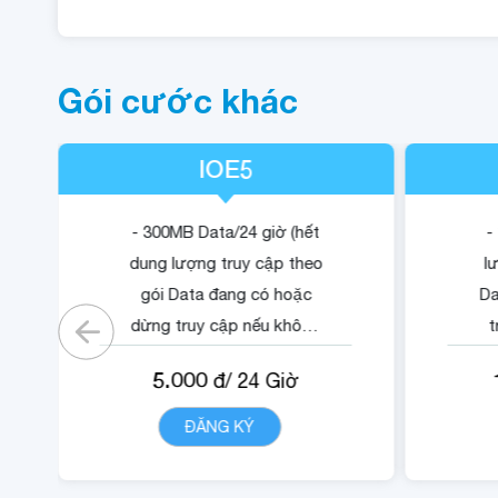
Gói cước khác
IOE5
- 300MB Data/24 giờ (hết
-
dung lượng truy cập theo
l
gói Data đang có hoặc
Da
dừng truy cập nếu không
t
có gói)
5.000
đ/
24
Giờ
- Cộng 500 RUBY.
-
- 01 Mã Quyền Lợi IOE sử
ĐĂNG KÝ
CHI TIẾT
dụng trong 24 giờ.