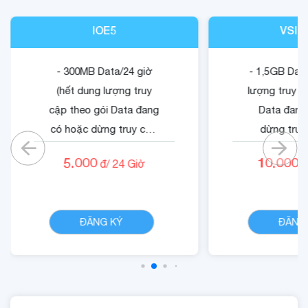
IOE5
VSIG
- 300MB Data/24 giờ
- 1,5GB Data
(hết dung lượng truy
lượng truy c
cập theo gói Data đang
Data đang
có hoặc dừng truy cập
dừng truy
nếu không có gói)
không có
5.000
10.000
đ/
24
Giờ
đ
- Cộng 500 RUBY.
- Quyền lợi 
- 01 Mã Quyền Lợi IOE
dung dịch 
CHI TIẾT
sử dụng trong 24 giờ.
ĐĂNG KÝ
ĐĂNG