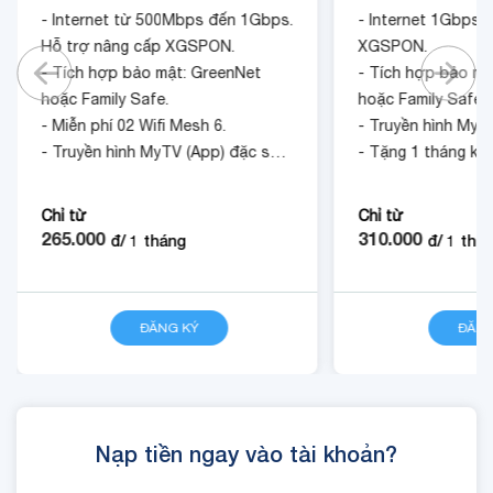
- Internet từ 500Mbps đến 1Gbps.
- Internet 1Gbps.
Hỗ trợ nâng cấp XGSPON.
XGSPON.
- Tích hợp bảo mật: GreenNet
- Tích hợp bảo mậ
hoặc Family Safe.
hoặc Family Safe.
- Miễn phí 02 Wifi Mesh 6.
- Truyền hình MyT
- Truyền hình MyTV (App) đặc sắc.
- Tặng 1 tháng kh
- Tặng 1 tháng khi đóng cước
trước 12 tháng.
trước 12 tháng.
Chỉ từ
Chỉ từ
265.000
310.000
đ/
1
tháng
đ/
1
thá
ĐĂNG KÝ
CHI TIẾT
ĐĂNG
Nạp tiền ngay vào tài khoản?