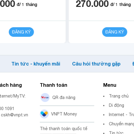
.000
270.000
12 tháng.
đ/
1
tháng
đ/
1
tháng
ĐĂNG KÝ
CHI TIẾT
ĐĂNG KÝ
Tin tức - khuyến mãi
Câu hỏi thường gặp
hách hàng
Thanh toán
Menu
nternet/MyTV:
Trang chủ
QR đa năng
Di động
00 1091
VNPT Money
Internet - Tr
: cskh@vnpt.vn
Chuyển mạng
Thẻ thanh toán quốc tế
Tin tức