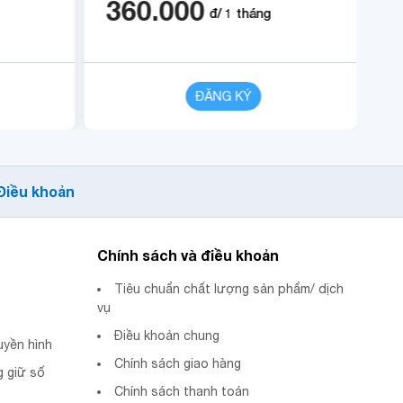
360.000
2
12 tháng.
đ/
1
tháng
CHI TIẾT
ĐĂNG KÝ
CHI TIẾT
Điều khoản
Chính sách và điều khoản
Tiêu chuẩn chất lượng sản phẩm/ dịch
vụ
Điều khoản chung
uyền hình
Chính sách giao hàng
 giữ số
Chính sách thanh toán