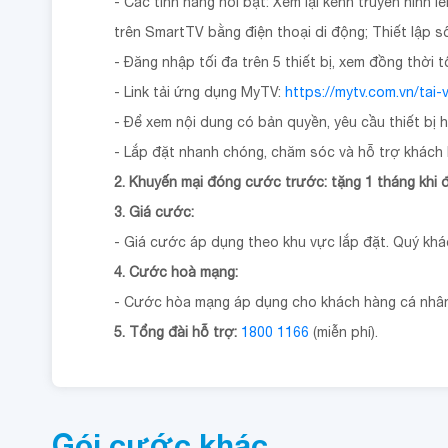
- Các tính năng nổi bật: Xem lại kênh truyền hình l
trên SmartTV bằng điện thoại di động; Thiết lập số
- Đăng nhập tối đa trên 5 thiết bị, xem đồng thời 
- Link tải ứng dụng MyTV:
https://mytv.com.vn/tai-
- Để xem nội dung có bản quyền, yêu cầu thiết bị 
- Lắp đặt nhanh chóng, chăm sóc và hỗ trợ khách 
2. Khuyến mại đóng cước trước: tặng 1 tháng khi
3. Giá cước:
- Giá cước áp dụng theo khu vực lắp đặt. Quý khách
4. Cước hoà mạng:
- Cước hòa mạng áp dụng cho khách hàng cá nhân, 
5. Tổng đài hỗ trợ:
1800 1166
(miễn phí).
Gói cước khác