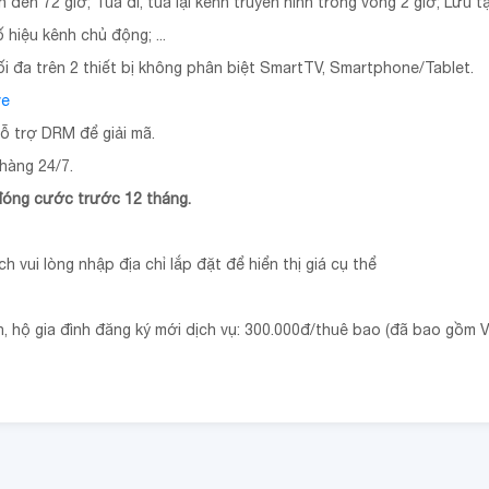
ên đến 72 giờ; Tua đi, tua lại kênh truyền hình trong vòng 2 giờ; Lưu
 hiệu kênh chủ động; ...
tối đa trên 2 thiết bị không phân biệt SmartTV, Smartphone/Tablet.
ve
hỗ trợ DRM để giải mã.
hàng 24/7.
 đóng cước trước 12 tháng.
 vui lòng nhập địa chỉ lắp đặt để hiển thị giá cụ thể
hộ gia đình đăng ký mới dịch vụ: 300.000đ/thuê bao (đã bao gồm V