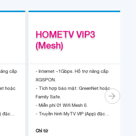
1
HOMETV VIP3
H
(Mesh)
 nâng cấp
- Internet ~1Gbps. Hỗ trợ nâng cấp
- 
XGSPON.
X
et hoặc
- Tích hợp bảo mật: GreenNet hoặc
- 
Family Safe.
Fa
- Miễn phí 01 Wifi Mesh 6.
- 
) đặc
- Truyền hình MyTV VIP (App) đặc
- 
sắc.
- 
ớc trước
- Tặng 1 tháng khi đóng cước trước
12
Chỉ từ
Ch