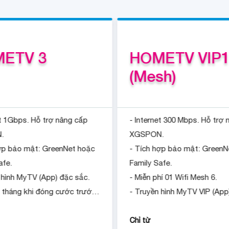
ETV 3
HOMETV VIP
(Mesh)
et 1Gbps. Hỗ trợ nâng cấp
- Internet 300 Mbps. Hỗ trợ
.
XGSPON.
hợp bảo mật: GreenNet hoặc
- Tích hợp bảo mật: GreenN
afe.
Family Safe.
 hình MyTV (App) đặc sắc.
- Miễn phí 01 Wifi Mesh 6.
 tháng khi đóng cước trước
- Truyền hình MyTV VIP (App
.
sắc.
- Tặng 1 tháng khi đóng cư
Chỉ từ