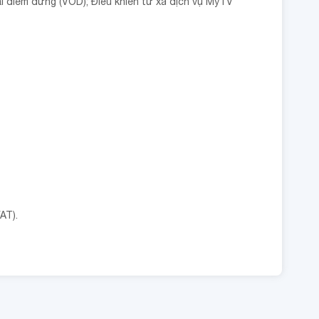
 tại điểm dừng (VOD); Điều khiển từ xa dịch vụ MyTV
AT).