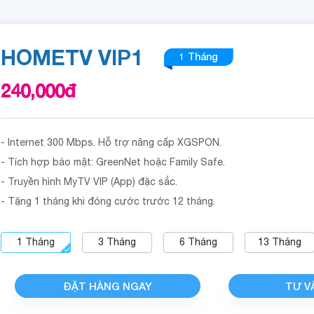
HOMETV VIP1
1 Tháng
240,000
đ
- Internet 300 Mbps. Hỗ trợ nâng cấp XGSPON.
- Tích hợp bảo mật: GreenNet hoặc Family Safe.
- Truyền hình MyTV VIP (App) đặc sắc.
- Tặng 1 tháng khi đóng cước trước 12 tháng.
1
Tháng
3
Tháng
6
Tháng
13
Tháng
ĐẶT HÀNG NGAY
TƯ V