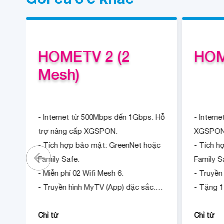
HOMETV 2 (2
HOM
Mesh)
- Internet từ 500Mbps đến 1Gbps. Hỗ
- Intern
trợ nâng cấp XGSPON.
XGSPON
ặc
- Tích hợp bảo mật: GreenNet hoặc
- Tích 
Family Safe.
Family S
- Miễn phí 02 Wifi Mesh 6.
- Truyền
- Truyền hình MyTV (App) đặc sắc.
- Tặng 1
ớc
- Tặng 1 tháng khi đóng cước trước
12 tháng
12 tháng.
Chỉ từ
Chỉ từ