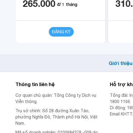
265.000
310
đ/
1
tháng
CHI TIẾT
ĐĂNG KÝ
CHI TIẾT
Giới thiệu
Thông tin liên hệ
Hỗ trợ k
Cơ quan chủ quản: Tổng Công ty Dịch vụ
Tổng đài: I
Viễn thông.
1800 1166.
Di động: 18
Trụ sở chính: Số 28 đường Xuân Tảo,
Email KHTT
phường Nghĩa Đô, Thành phố Hà Nội, Việt
Nam.
Mã số doanh nghiệp: 0100684378 -009 do