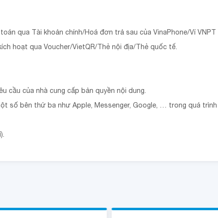
h toán qua Tài khoản chính/Hoá đơn trả sau của VinaPhone/Ví VNPT
kích hoạt qua Voucher/VietQR/Thẻ nội địa/Thẻ quốc tế.
yêu cầu của nhà cung cấp bản quyền nội dung.
ột số bên thứ ba như Apple, Messenger, Google, … trong quá trìn
).