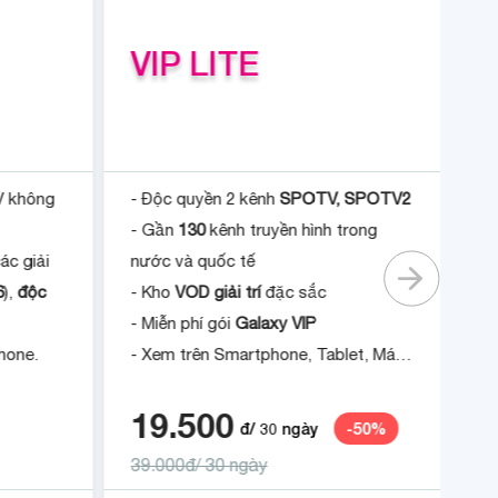
VIP LITE
V không
- Độc quyền 2 kênh
SPOTV, SPOTV2
C
- Gần
130
kênh truyền hình trong
hợ
ác giải
nước và quốc tế
tế
6
),
độc
- Kho
VOD giải trí
đặc sắc
Mi
- Miễn phí gói
Galaxy VIP
hone.
- Xem trên Smartphone, Tablet, Máy
tính PC.
19.500
2
đ/
30
ngày
-
50
%
39.000đ/ 30 ngày