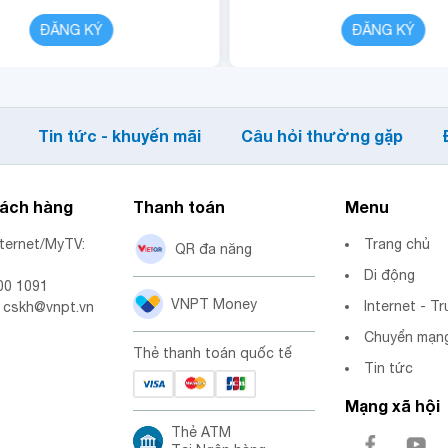
ĐĂNG KÝ
CHI TIẾT
ĐĂNG KÝ
Tin tức - khuyến mãi
Câu hỏi thường gặp
hách hàng
Thanh toán
Menu
nternet/MyTV:
Trang chủ
QR đa năng
Di động
00 1091
VNPT Money
Internet - Tr
: cskh@vnpt.vn
Chuyển mạng
Thẻ thanh toán quốc tế
Tin tức
Mạng xã hội
Thẻ ATM