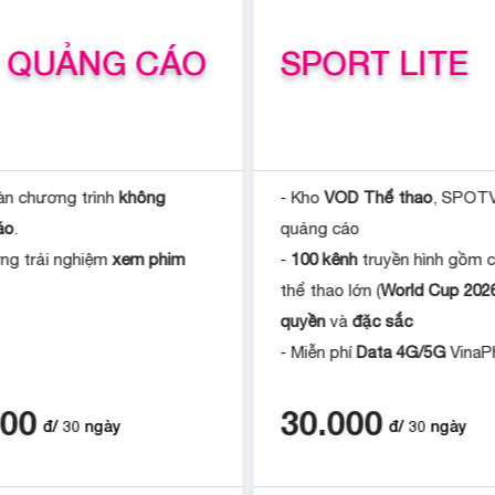
 QUẢNG CÁO
SPORT LITE
àn chương trình
không
- Kho
VOD Thể thao
, SPOT
áo
.
quảng cáo
ng trải nghiệm
xem phim
-
100 kênh
truyền hình gồm c
thể thao lớn (
World Cup 202
quyền
và
đặc sắc
- Miễn phí
Data 4G/5G
VinaP
000
30.000
đ/
30
ngày
đ/
30
ngày