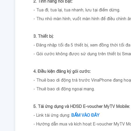
2. Tính năng nổi bật:
- Tua đi, tua lại, tua nhanh, lưu tại điểm dừng.
- Thu nhỏ màn hình, vuốt màn hình để điều chỉnh â
3. Thiết bị:
- Đăng nhập tối đa 5 thiết bị, xem đồng thời tối đ
- Gói cước không được sử dụng trên thiết bị Sma
4. Điều kiện đăng ký gói cước:
- Thuê bao di động trả trước VinaPhone đang hoạ
- Thuê bao di động ngoại mạng.
5. Tải ứng dụng và HDSD E-voucher MyTV Mobile:
- Link tải ứng dụng:
BẤM VÀO ĐÂY
- Hướng dẫn mua và kích hoạt E-voucher MyTV Mo