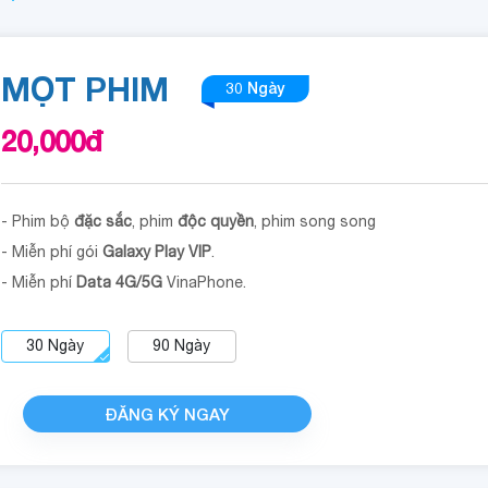
MỌT PHIM
30 Ngày
20,000
đ
- Phim bộ
đặc sắc
, phim
độc quyền
, phim song song
- Miễn phí gói
Galaxy Play VIP
.
- Miễn phí
Data 4G/5G
VinaPhone.
30
Ngày
90
Ngày
ĐĂNG KÝ NGAY