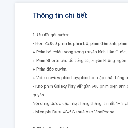
Thông tin chi tiết
1. Ưu đãi gói cước:
- Hơn 25.000 phim lẻ, phim bộ, phim điện ảnh, phim 
+ Phim bộ chiếu
song song
truyền hình Hàn Quốc,
+ Phim Shorts chủ đề tổng tài, xuyên không, ngôn t
+ Phim
độc quyền
.
+ Video review phim hay/phim hot cập nhật hàng 
- Kho phim
Galaxy Play VIP
gần 600 phim điện ảnh đ
quyền.
Nội dung được cập nhật hàng tháng ít nhất 1– 3 p
- Miễn phí Data 4G/5G thuê bao VinaPhone.