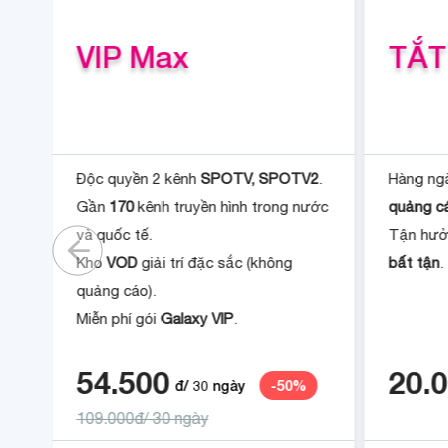
VIP Max
TẮT
g
Độc quyền 2 kênh
SPOTV, SPOTV2
.
Hàng ng
Gần
170
kênh truyền hình trong nước
quảng c
i
và quốc tế.
Tận hưở
Kho
VOD
giải trí đặc sắc (không
bất tận
.
quảng cáo).
Miễn phí gói
Galaxy VIP
.
54.500
20.
đ/
30
ngày
-
50
%
109.000đ/ 30 ngày