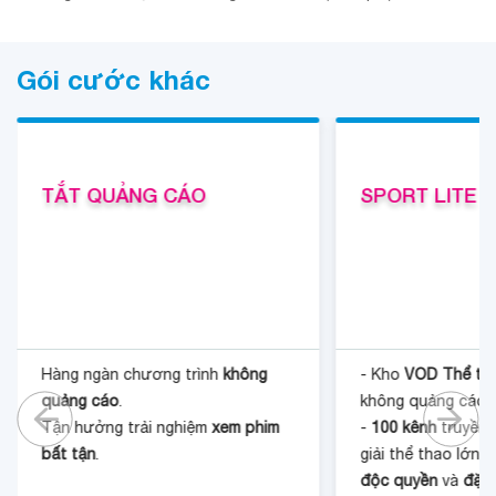
Gói cước khác
TẮT QUẢNG CÁO
SPORT LITE
Hàng ngàn chương trình
không
- Kho
VOD Thể th
quảng cáo
.
không quảng cáo
Tận hưởng trải nghiệm
xem phim
-
100 kênh
truyền 
bất tận
.
giải thể thao lớn (
độc quyền
và
đặc 