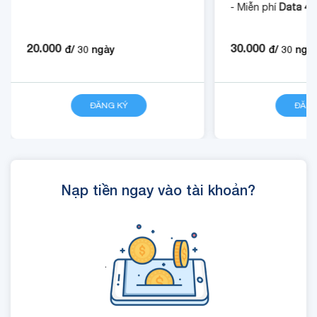
- Miễn phí
Data 4
20.000
30.000
đ/
30
ngày
đ/
30
ngà
ĐĂNG KÝ
CHI TIẾT
ĐĂNG
Nạp tiền ngay vào tài khoản?
.