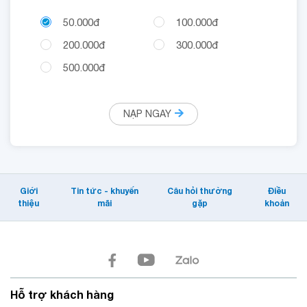
50.000đ
100.000đ
200.000đ
300.000đ
500.000đ
NẠP NGAY
Giới
Tin tức - khuyến
Câu hỏi thường
Điều
thiệu
mãi
gặp
khoản
Hỗ trợ khách hàng