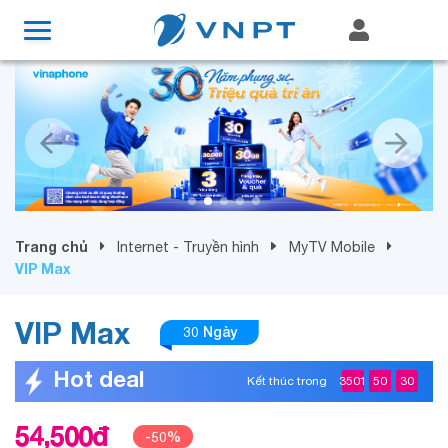
Trang chủ
Internet - Truyền hình
MyTV Mobile
VIP Max
VIP Max
30 Ngày
Hot deal
Kết thúc trong
3501
50
30
54,500
đ
-
50
%