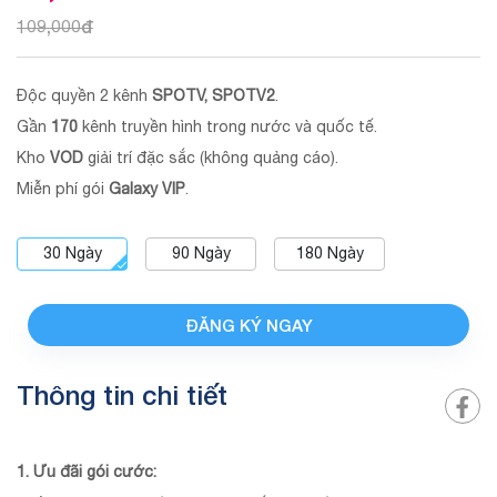
109,000
đ
Độc quyền 2 kênh
SPOTV, SPOTV2
.
Gần
170
kênh truyền hình trong nước và quốc tế.
Kho
VOD
giải trí đặc sắc (không quảng cáo).
Miễn phí gói
Galaxy VIP
.
30
Ngày
90
Ngày
180
Ngày
ĐĂNG KÝ NGAY
Thông tin chi tiết
1. Ưu đãi gói cước: