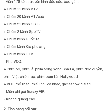
- Gần
170
kênh truyền hình đặc sắc, bao gồm:
+ Chùm 11 kênh VTV
+ Chùm 20 kênh VTVcab
+ Chùm 21 kênh SCTV
+ Chùm 2 kênh SpoTV
+ Chùm kênh Quốc tế
+ Chùm kênh Địa phương
+ Chùm kênh HTV
- Kho
VOD
:
+ Phim bộ, phim lẻ, phim song song Châu Á, phim độc quyền,
phim Việt chiếu rạp, phim bom tấn Hollywood
+ VOD thể thao, thiếu nhi, ca nhạc, gameshow giải trí…
- Miễn phí gói
Galaxy VIP
.
- Không quảng cáo.
2. Tính năng nổi bật: