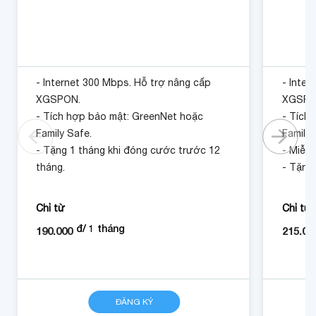
- Internet 300 Mbps. Hỗ trợ nâng cấp
- Inter
XGSPON.
XGSPO
- Tích hợp bảo mật: GreenNet hoặc
- Tích
Family Safe.
Family 
- Tặng 1 tháng khi đóng cước trước 12
- Miễn 
tháng.
- Tặng
tháng.
Chỉ từ
Chỉ từ
đ/
1
tháng
190.000
215.00
CHI TIẾT
ĐĂNG KÝ
CHI TIẾT