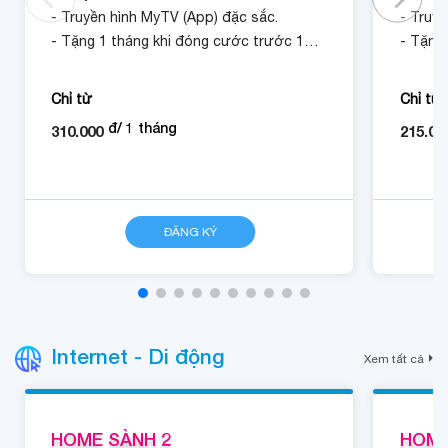
- Truyền hình MyTV (App) đặc sắc.
- Truyề
- Tặng 1 tháng khi đóng cước trước 12
- Tặng
tháng.
tháng.
Chỉ từ
Chỉ từ
đ/
1
tháng
310.000
215.00
CHI TIẾT
ĐĂNG KÝ
CHI TIẾT
Internet - Di động
Xem tất cả
HOME SÀNH 2
HOME