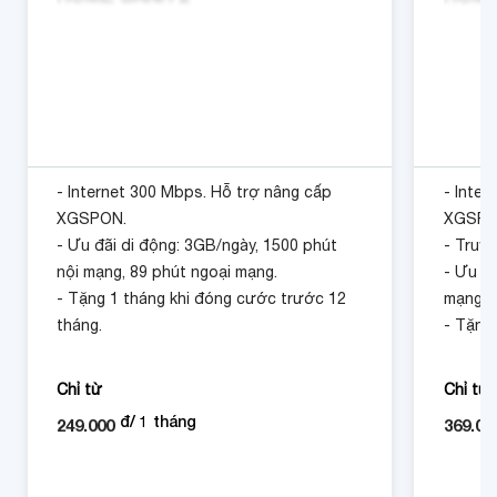
- Internet 300 Mbps. Hỗ trợ nâng cấp
- Inter
XGSPON.
XGSPO
- Ưu đãi di động: 3GB/ngày, 1500 phút
- Truyề
nội mạng, 89 phút ngoại mạng.
- Ưu đã
- Tặng 1 tháng khi đóng cước trước 12
mạng, 
tháng.
- Tặng
tháng.
Chỉ từ
Chỉ từ
đ/
1
tháng
249.000
369.00