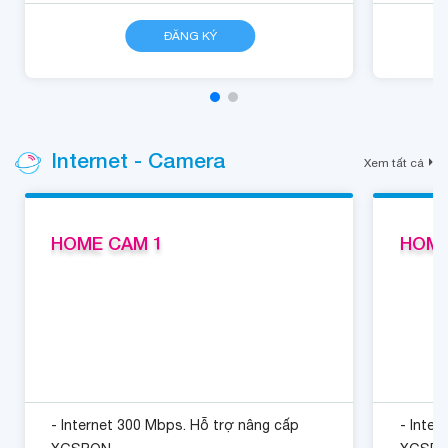
CHI TIẾT
ĐĂNG KÝ
Internet - Camera
Xem tất cả
HOME CAM 1
HOME
- Internet 300 Mbps. Hỗ trợ nâng cấp
- Inter