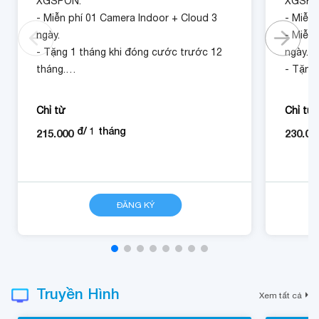
XGSPON.
XGSPO
- Miễn phí 01 Camera Indoor + Cloud 3
- Miễn 
ngày.
- Miễn 
- Tặng 1 tháng khi đóng cước trước 12
ngày.
tháng.
- Tặng
tháng.
Chỉ từ
Chỉ từ
đ/
1
tháng
215.000
230.00
CHI TIẾT
ĐĂNG KÝ
CHI TIẾT
Truyền Hình
Xem tất cả