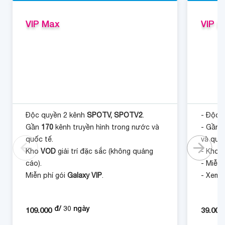
VIP Max
VIP L
Độc quyền 2 kênh
SPOTV, SPOTV2
.
- Độc 
Gần
170
kênh truyền hình trong nước và
- Gần
quốc tế.
và quố
Kho
VOD
giải trí đặc sắc (không quảng
- Kho
V
cáo).
- Miễn 
Miễn phí gói
Galaxy VIP
.
- Xem t
PC.
đ/
30
ngày
109.000
39.000