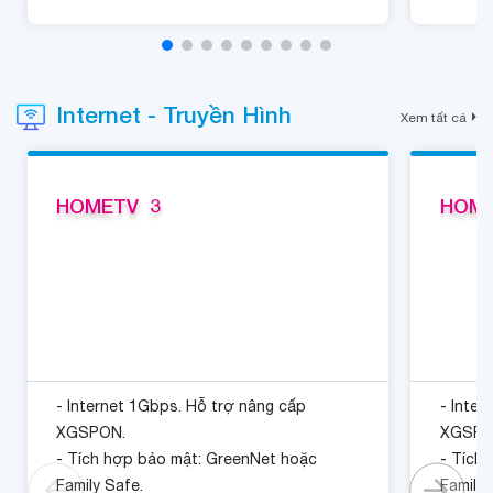
Internet - Truyền Hình
Xem tất cả
HOMETV  3
HOME
- Internet 1Gbps. Hỗ trợ nâng cấp
- Inter
XGSPON.
XGSPO
- Tích hợp bảo mật: GreenNet hoặc
- Tích
Family Safe.
Family 