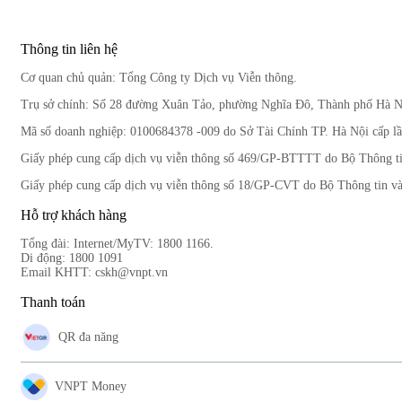
Thông tin liên hệ
Cơ quan chủ quản: Tổng Công ty Dịch vụ Viễn thông.
Trụ sở chính: Số 28 đường Xuân Tảo, phường Nghĩa Đô, Thành phố Hà N
Mã số doanh nghiệp: 0100684378 -009 do Sở Tài Chính TP. Hà Nội cấp lầ
Giấy phép cung cấp dịch vụ viễn thông số 469/GP-BTTTT do Bộ Thông ti
Giấy phép cung cấp dịch vụ viễn thông số 18/GP-CVT do Bộ Thông tin và
Hỗ trợ khách hàng
Tổng đài: Internet/MyTV: 1800 1166.
Di động: 1800 1091
Email KHTT: cskh@vnpt.vn
Thanh toán
QR đa năng
VNPT Money