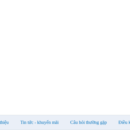
thiệu
Tin tức - khuyến mãi
Câu hỏi thường gặp
Điều 