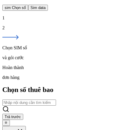
sim Chọn số
Sim data
1
2
Chọn SIM số
và gói cước
Hoàn thành
đơn hàng
Chọn số thuê bao
Trả trước