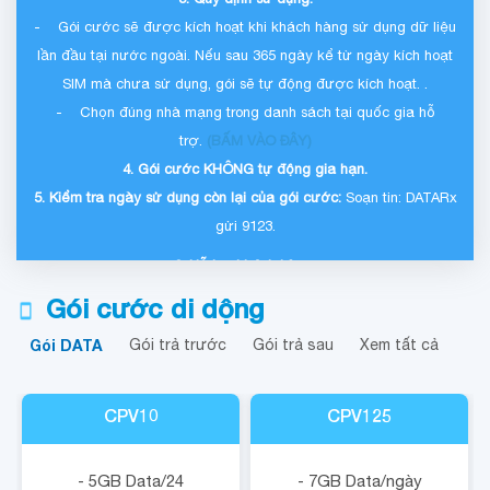
- Gói cước sẽ được kích hoạt khi khách hàng sử dụng dữ liệu
lần đầu tại nước ngoài. Nếu sau 365 ngày kể từ ngày kích hoạt
SIM mà chưa sử dụng, gói sẽ tự động được kích hoạt. .
- Chọn đúng nhà mạng trong danh sách tại quốc gia hỗ
trợ.
(
BẤM VÀO ĐÂY
)
4. Gói cước KHÔNG tự động gia hạn.
5. Kiểm tra ngày sử dụng còn lại của gói cước:
Soạn tin: DATARx
gửi 9123.
6. Hỗ trợ khách hàng:
- Tổng đài hỗ trợ:
18001091
(trong nước);
+84912481111
(ngoài
Gói cước di dộng
Việt Nam).
Gói DATA
Gói trả trước
Gói trả sau
Xem tất cả
- Email:
cskh@vnpt.vn
- Facebook:
https://www.facebook.com/vinaphonefan
CPV10
CPV125
- 5GB Data/24
- 7GB Data/ngày