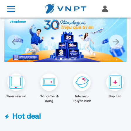
Chọn sim số
Gói cước di
Internet -
Nạp tiền
động
Truyền hình
Hot deal