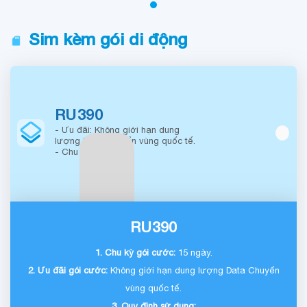
Sim kèm gói di động
RU390
- Ưu đãi: Không giới hạn dung
lượng Data Chuyển vùng quốc tế.
- Chu kỳ: 15 ngày
RU390
1. Chu kỳ gói cước:
15 ngày.
2. Ưu đãi gói cước:
Không giới hạn dung lượng Data Chuyển
vùng quốc tế.
3. Quy định sử dụng: