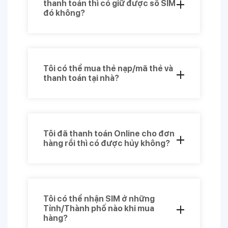
+
thanh toán thì có giữ được số SIM
đó không?
Bạn có thời gian tối đa 20 phút để giữ
SIM từ khi bắt đầu chọn SIM đến khi
hoàn tất thanh toán.
Tôi có thể mua thẻ nạp/mã thẻ và
+
thanh toán tại nhà?
Bạn hoàn toàn có thể mua thẻ nạp/mã
thẻ tại nhà và thanh toán online.
Tôi đã thanh toán Online cho đơn
+
hàng rồi thì có được hủy không?
Bạn sẽ không được huỷ đơn hàng khi đã
thanh toán bằng hình thức Online.
Tôi có thể nhận SIM ở những
+
Tỉnh/Thành phố nào khi mua
hàng?