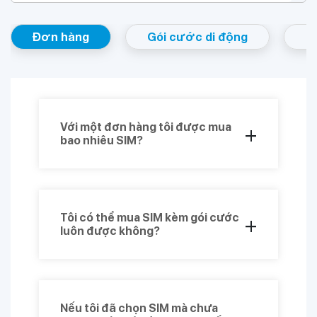
Đơn hàng
Gói cước di động
K
Với một đơn hàng tôi được mua
+
bao nhiêu SIM?
Bạn được mua tối đa 01 SIM/1 đơn hàng
Tôi có thể mua SIM kèm gói cước
+
luôn được không?
Bạn hoàn toàn có thể chọn SIM kèm gói
cước rất ưu đãi từ DIGISHOP.
Nếu tôi đã chọn SIM mà chưa