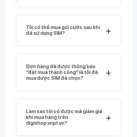
Hiện tại VNPT SHOP giao hàng toàn
quốc tại 34 Tỉnh/Thành phố.
Tôi có thể mua gói cước sau khi
+
đã sử dụng SIM?
Bạn hoàn toàn có thể mua thêm gói
cước để sử dụng cho SIM đã mua trên
VNPT SHOP.
Đơn hàng đã được thông báo
+
“đặt mua thành công" là tôi đã
mua được SIM đã chọn?
Bạn mới chỉ đặt mua thành công, nhân
viên của chúng tôi sẽ liên hệ với Bạn để
hoàn thiện thủ tục hòa mạng SIM trong
Làm sao tôi có được mã giảm giá
48h.
+
khi mua hàng trên
digishop.vnpt.vn?