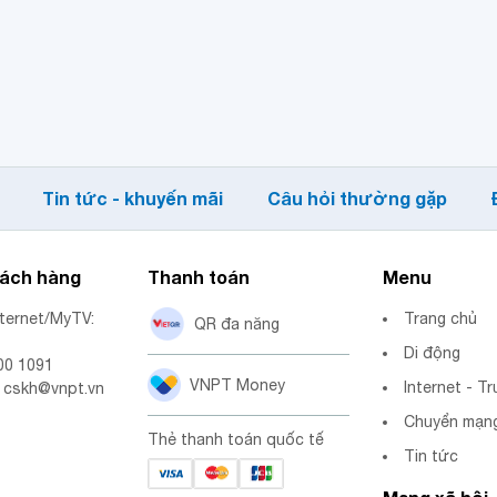
Tin tức - khuyến mãi
Câu hỏi thường gặp
hách hàng
Thanh toán
Menu
nternet/MyTV:
Trang chủ
QR đa năng
Di động
00 1091
VNPT Money
Internet - Tr
: cskh@vnpt.vn
Chuyển mạng
Thẻ thanh toán quốc tế
Tin tức