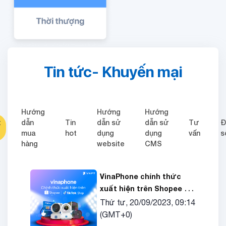
Tin tức- Khuyến mại
Hướng
Hướng
Hướng
t
dẫn
Tin
dẫn sử
dẫn sử
Tư
Đ
mua
hot
dụng
dụng
vấn
s
hàng
website
CMS
VinaPhone chính thức
xuất hiện trên Shopee và
TikTok Shop!
Thứ tư, 20/09/2023, 09:14
(GMT+0)