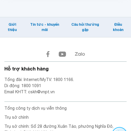
nhanh nhất Việt Nam
2023. Thông tin được
công bố chính thức trên
website Speedtest.net
Giới
Tin tức - khuyến
Câu hỏi thường
Điều
thiệu
mãi
gặp
khoản
của Tổ chức Ookla, đơn vị
đo kiểm tốc độ di động và
internet hàng đầu thế giới.
Hỗ trợ khách hàng
Tổng đài: Internet/MyTV: 1800 1166.
Di động: 1800 1091
Email KHTT: cskh@vnpt.vn
Tổng công ty dịch vụ viễn thông
Trụ sở chính
Trụ sở chính: Số 28 đường Xuân Tảo, phường Nghĩa Đô,