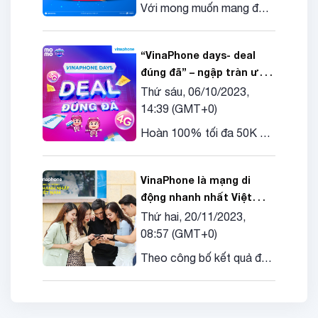
Với mong muốn mang đến
trải nghiệm mua sắm tiện
lợi cho khách hàng, từ
“VinaPhone days- deal
ngày 15/9/2023,
đúng đã” – ngập tràn ưu
VinaPhone chính thức triển
đãi khủng trong ứng dụng
Thứ sáu, 06/10/2023,
khai bán các thiết bị công
Momo
14:39
(GMT+0)
nghệ và viễn thông trên 2
sàn thương mại điện tử
Hoàn 100% tối đa 50K khi
“siêu nhộn nhịp” tại Việt
nạp Data Vinaphone bằng
Nam: Shopee và TikTok
ví trả sau Momo
Shop
VinaPhone là mạng di
động nhanh nhất Việt
Nam năm 2023
Thứ hai, 20/11/2023,
08:57
(GMT+0)
Theo công bố kết quả đo
kiểm mới nhất của
Speedtest, VinaPhone đã
trở thành mạng di động