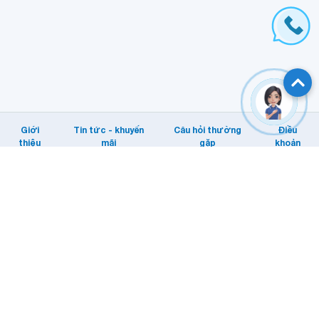
Giới
Tin tức - khuyến
Câu hỏi thường
Điều
thiệu
mãi
gặp
khoản
Hỗ trợ khách hàng
Tổng đài: Internet/MyTV: 1800 1166.
Di động: 1800 1091
Email KHTT: cskh@vnpt.vn