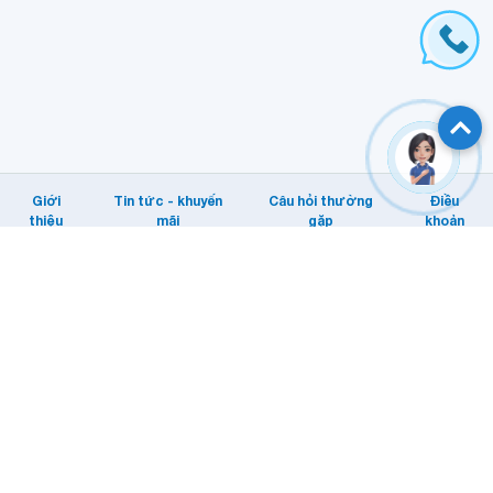
Giới
Tin tức - khuyến
Câu hỏi thường
Điều
thiệu
mãi
gặp
khoản
Hỗ trợ khách hàng
Tổng đài: Internet/MyTV: 1800 1166.
Di động: 1800 1091
Email KHTT: cskh@vnpt.vn