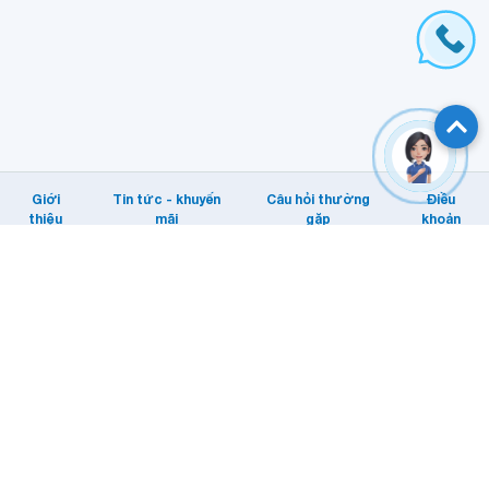
Giới
Tin tức - khuyến
Câu hỏi thường
Điều
thiệu
mãi
gặp
khoản
Hỗ trợ khách hàng
Tổng đài: Internet/MyTV: 1800 1166.
Di động: 1800 1091
Email KHTT: cskh@vnpt.vn