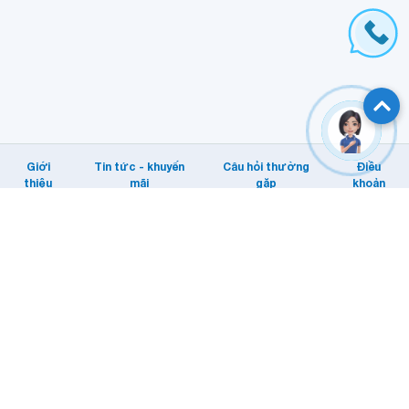
Giới
Tin tức - khuyến
Câu hỏi thường
Điều
thiệu
mãi
gặp
khoản
Hỗ trợ khách hàng
Tổng đài: Internet/MyTV: 1800 1166.
Di động: 1800 1091
Email KHTT: cskh@vnpt.vn