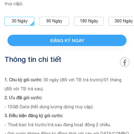
truy cập).
30
Ngày
90
Ngày
180
Ngày
360
Ngày
ĐĂNG KÝ NGAY
Thông tin chi tiết
1. Chu kỳ gói cước:
30 ngày (đối với TB trả trước)/01 tháng
(đối với TB trả sau).
2. Ưu đãi gói cước:
- 15GB Data (hết dung lượng dừng truy cập).
3. Điều kiện đăng ký gói cước:
- Thuê bao trả trước/trả sau đang hoạt động 2 chiều.
- Gói cước không đăng ký đồng thời với các gói DATA/COMBO