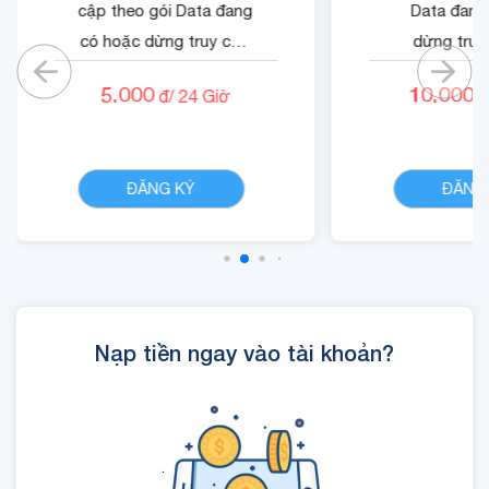
cập theo gói Data đang
Data đang
có hoặc dừng truy cập
dừng truy
nếu không có gói)
không có
5.000
10.000
đ/
24
Giờ
đ
- Cộng 500 RUBY.
- Quyền lợi 
- 01 Mã Quyền Lợi IOE
dung dịch 
CHI TIẾT
sử dụng trong 24 giờ.
ĐĂNG KÝ
ĐĂNG
Nạp tiền ngay vào tài khoản?
.