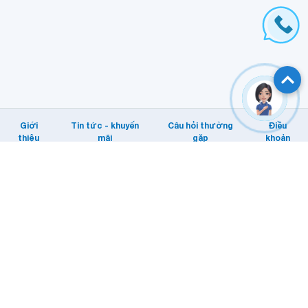
Giới
Tin tức - khuyến
Câu hỏi thường
Điều
thiệu
mãi
gặp
khoản
Hỗ trợ khách hàng
Tổng đài: Internet/MyTV: 1800 1166.
Di động: 1800 1091
Email KHTT: cskh@vnpt.vn