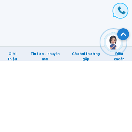
Giới
Tin tức - khuyến
Câu hỏi thường
Điều
thiệu
mãi
gặp
khoản
Hỗ trợ khách hàng
Tổng đài: Internet/MyTV: 1800 1166.
Di động: 1800 1091
Email KHTT: cskh@vnpt.vn