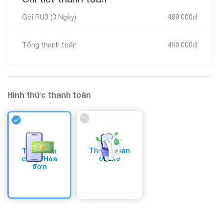
Gói
RU3
(
3
Ngày
)
499.000
đ
Tổng thanh toán
499.000
đ
Hình thức thanh toán
Thanh toán
Tài khoản
online
chính/Hóa
đơn