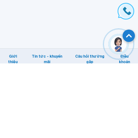
Giới
Tin tức - khuyến
Câu hỏi thường
Điều
thiệu
mãi
gặp
khoản
Hỗ trợ khách hàng
Tổng đài: Internet/MyTV: 1800 1166.
Di động: 1800 1091
Email KHTT: cskh@vnpt.vn