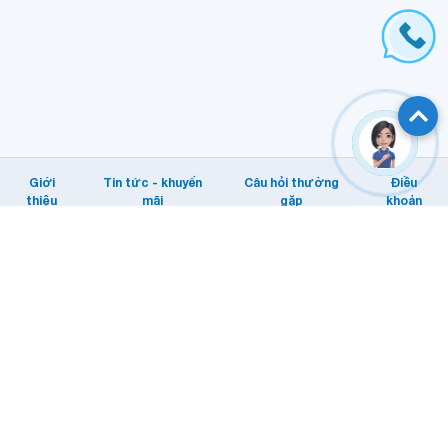
Giới
Tin tức - khuyến
Câu hỏi thường
Điều
thiệu
mãi
gặp
khoản
Hỗ trợ khách hàng
Tổng đài: Internet/MyTV: 1800 1166.
Di động: 1800 1091
Email KHTT: cskh@vnpt.vn