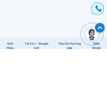
Giới
Tin tức - khuyến
Câu hỏi thường
Điều
thiệu
mãi
gặp
khoản
Hỗ trợ khách hàng
Tổng đài: Internet/MyTV: 1800 1166.
Di động: 1800 1091
Email KHTT: cskh@vnpt.vn