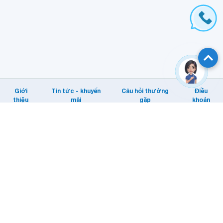
Giới
Tin tức - khuyến
Câu hỏi thường
Điều
thiệu
mãi
gặp
khoản
Hỗ trợ khách hàng
Tổng đài: Internet/MyTV: 1800 1166.
Di động: 1800 1091
Email KHTT: cskh@vnpt.vn