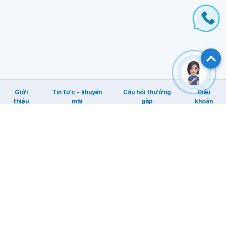
Giới
Tin tức - khuyến
Câu hỏi thường
Điều
thiệu
mãi
gặp
khoản
Hỗ trợ khách hàng
Tổng đài: Internet/MyTV: 1800 1166.
Di động: 1800 1091
Email KHTT: cskh@vnpt.vn