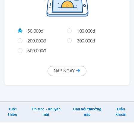
5. Tổng đài hỗ trợ
- Để được hỗ trợ về dịch vụ Kaspersky, Quý khách vui lòng liên
hệ 1800 1166 (miễn phí)
50.000đ
100.000đ
200.000đ
300.000đ
500.000đ
NẠP NGAY
Giới
Tin tức - khuyến
Câu hỏi thường
Điều
thiệu
mãi
gặp
khoản