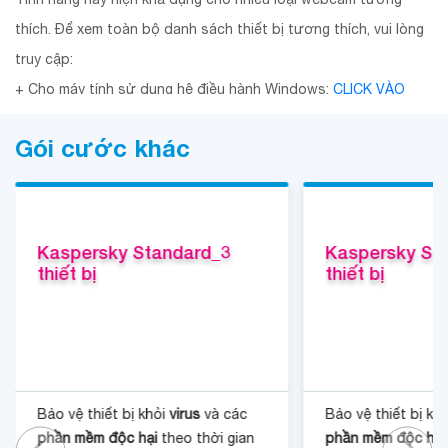
thích. Để xem toàn bộ danh sách thiết bị tương thích, vui lòng
truy cập:
+ Cho máy tính sử dụng hệ điều hành Windows:
CLICK VÀO
ĐÂY
Gói cước khác
+ Cho máy tính sử dụng hệ điều hành MacOS:
CLICK VÀO ĐÂY
4.3. Máy tính để bàn và máy tính xách tay chạy Windows®
- 1500 MB dung lượng trống trên ổ cứng
Kaspersky Standard_3 
Kaspersky Sta
- Microsoft Windows 11 Home / Pro / Enterprise
thiết bị
thiết bị
- Microsoft Windows 10 Home / Pro / Enterprise
- Microsoft Windows 8 & 8.1 / Pro / Enterprise / bản cập nhật
8.1
- Microsoft Windows 7 Starter / Home Basic & Premium /
Bảo vệ thiết bị khỏi
virus
và các
Bảo vệ thiết bị kh
Professional / Ultimate – SP1 trở lên
phần mềm độc hại
theo thời gian
phần mềm độc hại