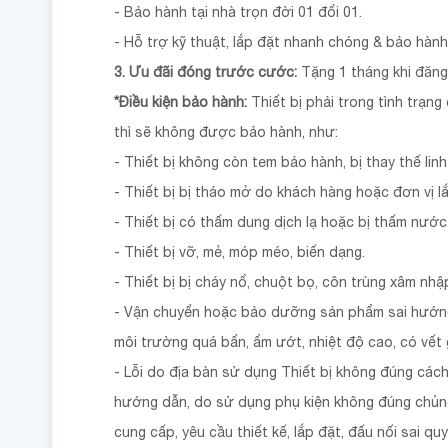
- Bảo hành tại nhà trọn đời 01 đổi 01.
- Hỗ trợ kỹ thuật, lắp đặt nhanh chóng & bảo hàn
3. Ưu đãi đóng trước cước:
Tặng 1 tháng khi đăng 
*Điều kiện bảo hành:
Thiết bị phải trong tình trạng
thì sẽ không được bảo hành, như:
- Thiết bị không còn tem bảo hành, bị thay thế linh 
- Thiết bị bị tháo mở do khách hàng hoặc đơn vị lắ
- Thiết bị có thấm dung dịch lạ hoặc bị thấm nước
- Thiết bị vỡ, mẻ, móp méo, biến dạng.
- Thiết bị bị cháy nổ, chuột bọ, côn trùng xâm nhậ
- Vận chuyển hoặc bảo dưỡng sản phẩm sai hướn
môi trường quá bẩn, ẩm ướt, nhiệt độ cao, có vết 
- Lỗi do địa bàn sử dụng Thiết bị không đúng các
hướng dẫn, do sử dụng phụ kiện không đúng chủng
cung cấp, yêu cầu thiết kế, lắp đặt, đấu nối sai qu