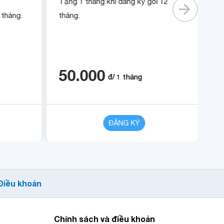
Tặng 1 tháng khi đăng ký gói 12
gầ
 tháng.
tháng.
Tặ
50.000
6
đ/
1
tháng
CHI TIẾT
ĐĂNG KÝ
CHI TIẾT
Điều khoản
Chính sách và điều khoản