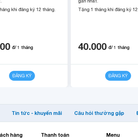
.
gần nhất.
háng khi đăng ký 12 tháng.
Tặng 1 tháng khi đăng ký 12
000
40.000
đ/
1
tháng
đ/
1
tháng
ĐĂNG KÝ
CHI TIẾT
ĐĂNG KÝ
Tin tức - khuyến mãi
Câu hỏi thường gặp
hách hàng
Thanh toán
Menu