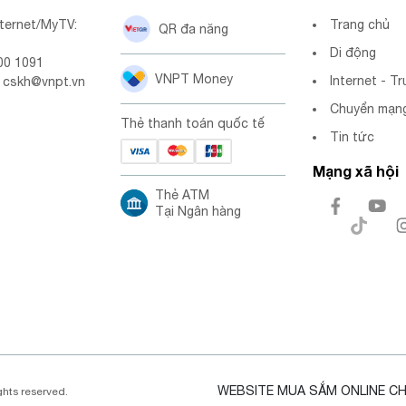
nternet/MyTV:
Trang chủ
QR đa năng
Di động
00 1091
VNPT Money
Internet - Tr
: cskh@vnpt.vn
Chuyển mạng
Thẻ thanh toán quốc tế
Tin tức
Mạng xã hội
Thẻ ATM
Tại Ngân hàng
WEBSITE MUA SẮM ONLINE C
ghts reserved.