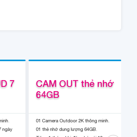
D 7
CAM OUT thẻ nhớ
64GB
1
minh.
01 Camera Outdoor 2K thông minh.
01
7 ngày
01 thẻ nhớ dung lượng 64GB.
Gó