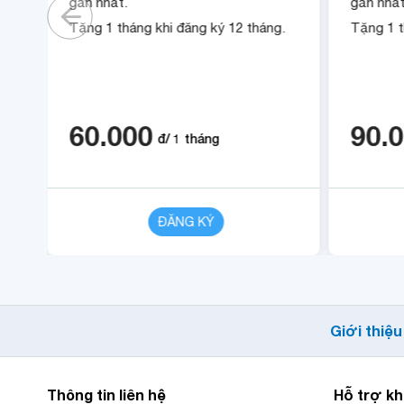
gần nhất.
gần nhất
.
Tặng 1 tháng khi đăng ký 12 tháng.
Tặng 1 t
60.000
90.
đ/
1
tháng
CHI TIẾT
ĐĂNG KÝ
CHI TIẾT
Giới thiệu
Thông tin liên hệ
Hỗ trợ k