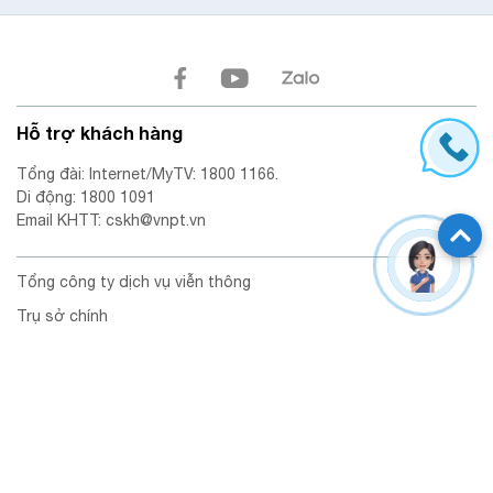
Hỗ trợ khách hàng
Tổng đài: Internet/MyTV: 1800 1166.
Di động: 1800 1091
Email KHTT: cskh@vnpt.vn
Tổng công ty dịch vụ viễn thông
Trụ sở chính
Trụ sở chính: Số 28 đường Xuân Tảo, phường Nghĩa Đô,
Thành phố Hà Nội, Việt Nam.
Mã số doanh nghiệp: 0100684378 -009 do Sở Tài Chính TP. Hà
Nội cấp lần đầu ngày 01/10/2025.