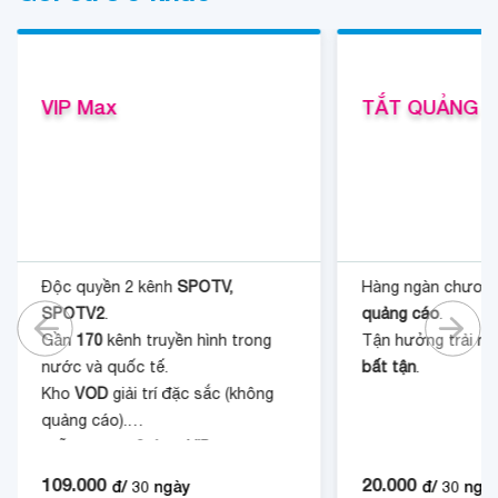
VIP Max
TẮT QUẢNG 
Độc quyền 2 kênh
SPOTV,
Hàng ngàn chương
SPOTV2
.
quảng cáo
.
Gần
170
kênh truyền hình trong
Tận hưởng trải n
nước và quốc tế.
bất tận
.
Kho
VOD
giải trí đặc sắc (không
quảng cáo).
Miễn phí gói
Galaxy VIP
.
109.000
20.000
đ/
30
ngày
đ/
30
ngà