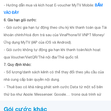
- Hướng dẫn mua và kích hoạt E-voucher MyTV Mobile:
BẤM
VÀO ĐÂY
6. Gia hạn gói cước:
- Gói cước gia hạn tự động theo chu kỳ khi thanh toán qua Tài
khoản chính/Hoá đơn trả sau của VinaPhone/Ví VNPT Money/
Ứng dụng MyTV (IAP của iOS và Android).
- Gói cước không tự động gia hạn khi thanh toán/kích hoạt
qua Voucher/VietQR/Thẻ nội địa/Thẻ quốc tế.
7. Quy định khác:
- Số lượng/danh sách kênh có thể thay đổi theo yêu cầu của
nhà cung cấp bản quyền nội dung.
- Thuê bao có khả năng phát sinh cước Data từ một số bên
thứ ba như Apple, Messenger, Google,… trong quá trình sử
dụng ứng dụng MyTV Mobile.
Gói cước khác
8. Tổng đài hỗ trợ khách hàng:
18001166
(miễn phí).