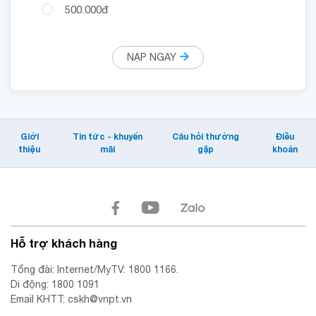
500.000đ
NẠP NGAY
Giới
Tin tức - khuyến
Câu hỏi thường
Điều
thiệu
mãi
gặp
khoản
Hỗ trợ khách hàng
Tổng đài: Internet/MyTV: 1800 1166.
Di động: 1800 1091
Email KHTT: cskh@vnpt.vn