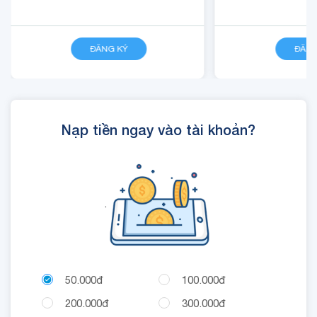
ĐĂNG KÝ
CHI TIẾT
ĐĂNG
Nạp tiền ngay vào tài khoản?
.
50.000đ
100.000đ
200.000đ
300.000đ