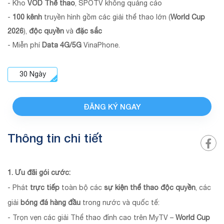
- Kho
VOD Thể thao
, SPOTV không quảng cáo
-
100 kênh
truyền hình gồm các giải thể thao lớn (
World Cup
2026
),
độc quyền
và
đặc sắc
- Miễn phí
Data 4G/5G
VinaPhone.
30
Ngày
ĐĂNG KÝ NGAY
Thông tin chi tiết
1. Ưu đãi gói cước:
- Phát
trực tiếp
toàn bộ các
sự kiện thể thao độc quyền
, các
giải
bóng đá hàng đầu
trong nước và quốc tế:
- Trọn vẹn các giải Thể thao đỉnh cao trên MyTV –
World Cup