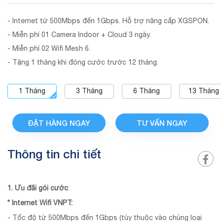
- Internet từ 500Mbps đến 1Gbps. Hỗ trợ nâng cấp XGSPON.
- Miễn phí 01 Camera Indoor + Cloud 3 ngày.
- Miễn phí 02 Wifi Mesh 6.
- Tặng 1 tháng khi đóng cước trước 12 tháng.
1
Tháng
3
Tháng
6
Tháng
13
Tháng
ĐẶT HÀNG NGAY
TƯ VẤN NGAY
Thông tin chi tiết
1. Ưu đãi gói cước
:
* Internet Wifi VNPT:
- Tốc độ từ 500Mbps đến 1Gbps (tùy thuộc vào chủng loại