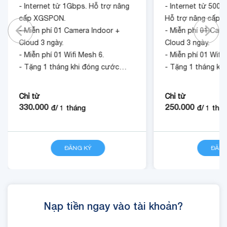
- Internet từ 1Gbps. Hỗ trợ nâng
- Internet từ 500
cấp XGSPON.
Hỗ trợ nâng cấp 
- Miễn phí 01 Camera Indoor +
- Miễn phí 01 Cam
Cloud 3 ngày.
Cloud 3 ngày.
- Miễn phí 01 Wifi Mesh 6.
- Miễn phí 01 Wifi
- Tặng 1 tháng khi đóng cước
- Tặng 1 tháng kh
trước 12 tháng.
trước 12 tháng.
Chỉ từ
Chỉ từ
330.000
250.000
đ/
1
tháng
đ/
1
thá
ĐĂNG KÝ
CHI TIẾT
ĐĂNG
Nạp tiền ngay vào tài khoản?