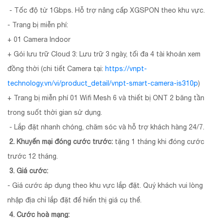
- Tốc độ từ 1Gbps. Hỗ trợ nâng cấp XGSPON theo khu vực.
- Trang bị miễn phí:
+ 01 Camera Indoor
+ Gói lưu trữ Cloud 3: Lưu trữ 3 ngày, tối đa 4 tài khoản xem
đồng thời (chi tiết Camera tại:
https://vnpt-
technology.vn/vi/product_detail/vnpt-smart-camera-is310p
)
+ Trang bị miễn phí 01 Wifi Mesh 6 và thiết bị ONT 2 băng tần
trong suốt thời gian sử dụng.
- Lắp đặt nhanh chóng, chăm sóc và hỗ trợ khách hàng 24/7.
2. Khuyến mại đóng cước trước:
tặng 1 tháng khi đóng cước
trước 12 tháng.
3. Giá cước:
- Giá cước áp dụng theo khu vực lắp đặt. Quý khách vui lòng
nhập địa chỉ lắp đặt để hiển thị giá cụ thể.
4. Cước hoà mạng: