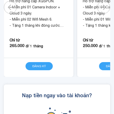
Hỗ trợ nâng cấp XGSPON.
Hỗ trợ nâng cấp 
- Miễn phí 01 Camera Indoor +
- Miễn phí 01 Cam
Cloud 3 ngày.
Cloud 3 ngày.
- Miễn phí 02 Wifi Mesh 6.
- Miễn phí 01 Wifi
- Tặng 1 tháng khi đóng cước
- Tặng 1 tháng kh
trước 12 tháng.
trước 12 tháng.
Chỉ từ
Chỉ từ
265.000
250.000
đ/
1
tháng
đ/
1
thá
ĐĂNG KÝ
CHI TIẾT
ĐĂNG
Nạp tiền ngay vào tài khoản?