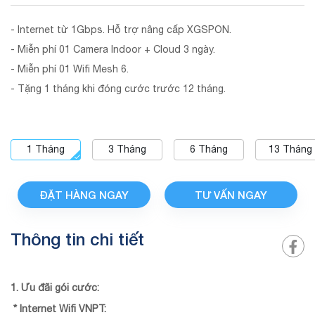
- Internet từ 1Gbps. Hỗ trợ nâng cấp XGSPON.
- Miễn phí 01 Camera Indoor + Cloud 3 ngày.
- Miễn phí 01 Wifi Mesh 6.
- Tặng 1 tháng khi đóng cước trước 12 tháng.
1
Tháng
3
Tháng
6
Tháng
13
Tháng
ĐẶT HÀNG NGAY
TƯ VẤN NGAY
Thông tin chi tiết
1. Ưu đãi gói cước:
* Internet Wifi VNPT: