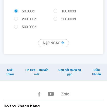
50.000đ
100.000đ
200.000đ
300.000đ
500.000đ
NẠP NGAY
Giới
Tin tức - khuyến
Câu hỏi thường
Điều
thiệu
mãi
gặp
khoản
Hỗ trợ khách hàng