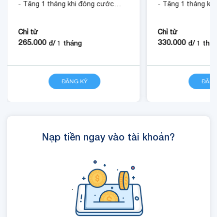
- Tặng 1 tháng khi đóng cước
- Tặng 1 tháng kh
trước 12 tháng.
trước 12 tháng.
Chỉ từ
Chỉ từ
265.000
330.000
đ/
1
tháng
đ/
1
thá
ĐĂNG KÝ
CHI TIẾT
ĐĂNG
Nạp tiền ngay vào tài khoản?
.