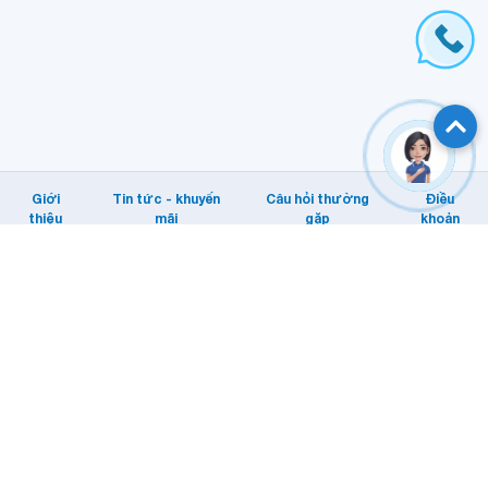
Giới
Tin tức - khuyến
Câu hỏi thường
Điều
thiệu
mãi
gặp
khoản
Hỗ trợ khách hàng
Tổng đài: Internet/MyTV: 1800 1166.
Di động: 1800 1091
Email KHTT: cskh@vnpt.vn