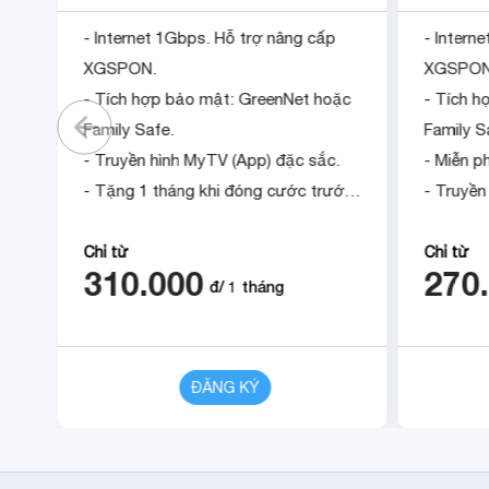
- Internet 1Gbps. Hỗ trợ nâng cấp
- Intern
XGSPON.
XGSPON
ặc
- Tích hợp bảo mật: GreenNet hoặc
- Tích 
Family Safe.
Family S
- Truyền hình MyTV (App) đặc sắc.
- Miễn ph
- Tặng 1 tháng khi đóng cước trước
- Truyền
ớc
12 tháng.
sắc.
- Tặng 1
Chỉ từ
Chỉ từ
310.000
270
12 tháng
đ/
1
tháng
CHI TIẾT
ĐĂNG KÝ
CHI TIẾT