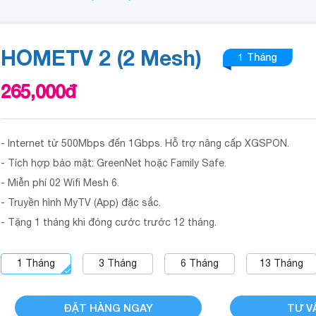
HOMETV 2 (2 Mesh)
1 Tháng
265,000
đ
- Internet từ 500Mbps đến 1Gbps. Hỗ trợ nâng cấp XGSPON.
- Tích hợp bảo mật: GreenNet hoặc Family Safe.
- Miễn phí 02 Wifi Mesh 6.
- Truyền hình MyTV (App) đặc sắc.
- Tặng 1 tháng khi đóng cước trước 12 tháng.
1
Tháng
3
Tháng
6
Tháng
13
Tháng
ĐẶT HÀNG NGAY
TƯ V