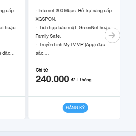
âng cấp
- Internet 300 Mbps. Hỗ trợ nâng cấp
- 
XGSPON.
X
et hoặc
- Tích hợp bảo mật: GreenNet hoặc
- 
Family Safe.
Fa
- Truyền hình MyTV VIP (App) đặc
- 
) đặc
sắc.
- 
- Tặng 1 tháng khi đóng cước trước
- 
ớc trước
12 tháng.
12
Chỉ từ
Ch
240.000
2
đ/
1
tháng
CHI TIẾT
ĐĂNG KÝ
CHI TIẾT