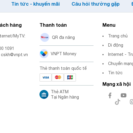
Tin tức - khuyến mãi
Câu hỏi thường gặp
hách hàng
Thanh toán
Menu
nternet/MyTV:
Trang chủ
QR đa năng
Di động
00 1091
VNPT Money
Internet - Tr
: cskh@vnpt.vn
Chuyển mạng
Thẻ thanh toán quốc tế
Tin tức
Mạng xã hội
Thẻ ATM
Tại Ngân hàng