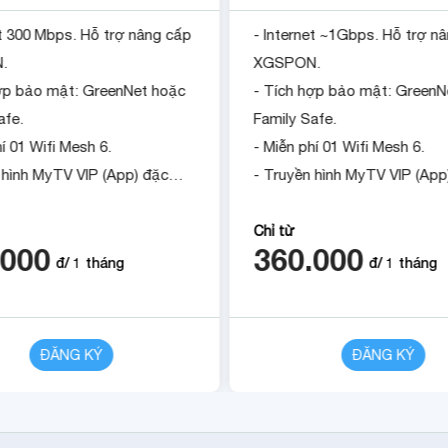
et 300 Mbps. Hỗ trợ nâng cấp
- Internet ~1Gbps. Hỗ trợ n
.
XGSPON.
hợp bảo mật: GreenNet hoặc
- Tích hợp bảo mật: GreenN
afe.
Family Safe.
í 01 Wifi Mesh 6.
- Miễn phí 01 Wifi Mesh 6.
 hình MyTV VIP (App) đặc
- Truyền hình MyTV VIP (App
sắc.
 tháng khi đóng cước trước
- Tặng 1 tháng khi đóng cư
Chỉ từ
.000
360.000
.
12 tháng.
đ/
1
tháng
đ/
1
tháng
ĐĂNG KÝ
CHI TIẾT
ĐĂNG KÝ