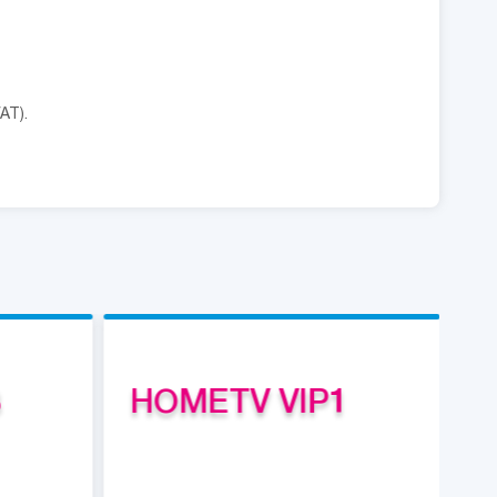
AT).
3
HOMETV VIP1
H