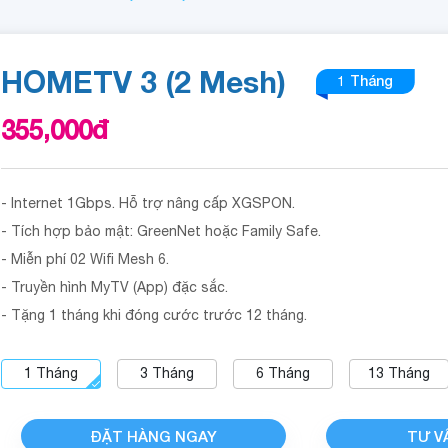
HOMETV 3 (2 Mesh)
1 Tháng
355,000
đ
- Internet 1Gbps. Hỗ trợ nâng cấp XGSPON.
- Tích hợp bảo mật: GreenNet hoặc Family Safe.
- Miễn phí 02 Wifi Mesh 6.
- Truyền hình MyTV (App) đặc sắc.
- Tặng 1 tháng khi đóng cước trước 12 tháng.
1
Tháng
3
Tháng
6
Tháng
13
Tháng
ĐẶT HÀNG NGAY
TƯ V