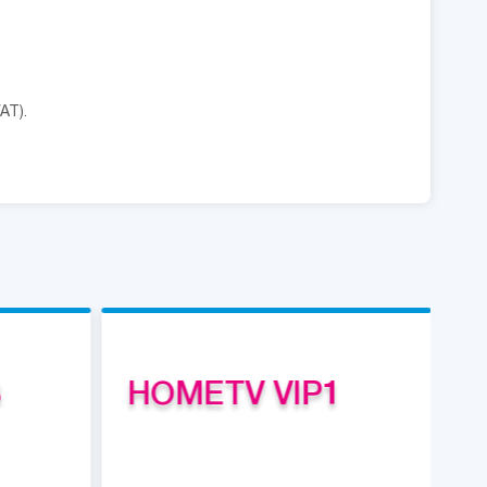
AT).
3
HOMETV VIP1
H