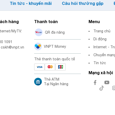
Tin tức - khuyến mãi
Câu hỏi thường gặp
hách hàng
Thanh toán
Menu
nternet/MyTV:
Trang chủ
QR đa năng
Di động
00 1091
VNPT Money
Internet - Tr
: cskh@vnpt.vn
Chuyển mạng
Thẻ thanh toán quốc tế
Tin tức
Mạng xã hội
Thẻ ATM
Tại Ngân hàng