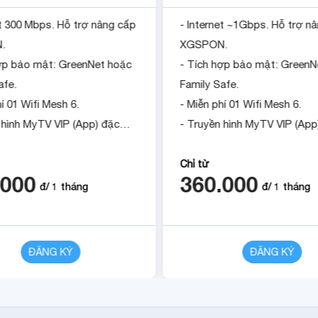
et 300 Mbps. Hỗ trợ nâng cấp
- Internet ~1Gbps. Hỗ trợ n
.
XGSPON.
hợp bảo mật: GreenNet hoặc
- Tích hợp bảo mật: GreenN
afe.
Family Safe.
í 01 Wifi Mesh 6.
- Miễn phí 01 Wifi Mesh 6.
 hình MyTV VIP (App) đặc
- Truyền hình MyTV VIP (App
sắc.
 tháng khi đóng cước trước
- Tặng 1 tháng khi đóng cư
Chỉ từ
.000
360.000
.
12 tháng.
đ/
1
tháng
đ/
1
tháng
ĐĂNG KÝ
CHI TIẾT
ĐĂNG KÝ