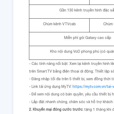
Gần 130 kênh truyền hình đặc s
Chùm kênh VTVcab
Chùm 
Miễn phí gói Galaxy cao cấp
Kho nội dung VoD phong phú (có quả
- Các tính năng nổi bật: Xem lại kênh truyền hình l
trên SmartTV bằng điện thoại di động; Thiết lập số
- Đăng nhập tối đa trên 5 thiết bị, xem đồng thời 
- Link tải ứng dụng MyTV:
https://mytv.com.vn/tai-
- Để xem nội dung có bản quyền, yêu cầu thiết bị 
- Lắp đặt nhanh chóng, chăm sóc và hỗ trợ khách 
2. Khuyến mại đóng cước trước:
tặng 1 tháng khi 