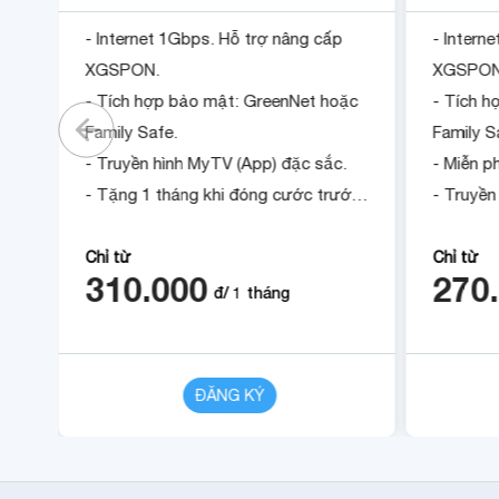
 Hỗ
- Internet 1Gbps. Hỗ trợ nâng cấp
- Intern
XGSPON.
XGSPON
ặc
- Tích hợp bảo mật: GreenNet hoặc
- Tích 
Family Safe.
Family S
- Truyền hình MyTV (App) đặc sắc.
- Miễn ph
- Tặng 1 tháng khi đóng cước trước
- Truyền
ớc
12 tháng.
sắc.
- Tặng 1
Chỉ từ
Chỉ từ
310.000
270
12 tháng
đ/
1
tháng
CHI TIẾT
ĐĂNG KÝ
CHI TIẾT