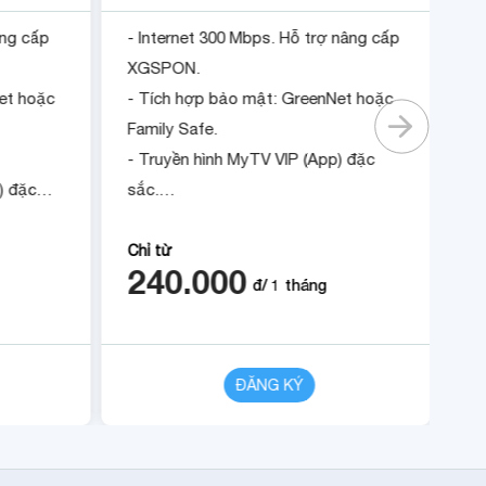
âng cấp
- Internet 300 Mbps. Hỗ trợ nâng cấp
- 
XGSPON.
X
et hoặc
- Tích hợp bảo mật: GreenNet hoặc
- 
Family Safe.
Fa
- Truyền hình MyTV VIP (App) đặc
- 
) đặc
sắc.
- 
- Tặng 1 tháng khi đóng cước trước
- 
ớc trước
12 tháng.
12
Chỉ từ
Ch
240.000
2
đ/
1
tháng
CHI TIẾT
ĐĂNG KÝ
CHI TIẾT