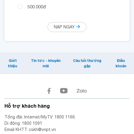
500.000đ
NẠP NGAY
Giới
Tin tức - khuyến
Câu hỏi thường
Điều
thiệu
mãi
gặp
khoản
Hỗ trợ khách hàng
Tổng đài: Internet/MyTV: 1800 1166.
Di động: 1800 1091
Email KHTT: cskh@vnpt.vn