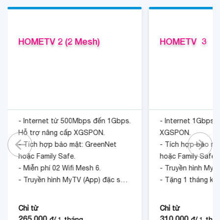
HOMETV 2 (2 Mesh)
HOMETV  3
- Internet từ 500Mbps đến 1Gbps.
- Internet 1Gbps.
Hỗ trợ nâng cấp XGSPON.
XGSPON.
- Tích hợp bảo mật: GreenNet
- Tích hợp bảo mậ
hoặc Family Safe.
hoặc Family Safe.
- Miễn phí 02 Wifi Mesh 6.
- Truyền hình MyT
- Truyền hình MyTV (App) đặc sắc.
- Tặng 1 tháng kh
- Tặng 1 tháng khi đóng cước
trước 12 tháng.
trước 12 tháng.
Chỉ từ
Chỉ từ
265.000
310.000
đ/
1
tháng
đ/
1
thá