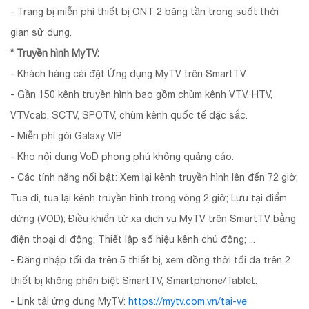
- Trang bị miễn phí thiết bị ONT 2 băng tần trong suốt thời
gian sử dụng.
* Truyền hình MyTV:
- Khách hàng cài đặt Ứng dụng MyTV trên SmartTV.
- Gần 150 kênh truyền hình bao gồm chùm kênh VTV, HTV,
VTVcab, SCTV, SPOTV, chùm kênh quốc tế đặc sắc.
- Miễn phí gói Galaxy VIP.
- Kho nội dung VoD phong phú không quảng cáo.
- Các tính năng nổi bật: Xem lại kênh truyền hình lên đến 72 giờ;
Tua đi, tua lại kênh truyền hình trong vòng 2 giờ; Lưu tại điểm
dừng (VOD); Điều khiển từ xa dịch vụ MyTV trên SmartTV bằng
điện thoại di động; Thiết lập số hiệu kênh chủ động; ...
- Đăng nhập tối đa trên 5 thiết bị, xem đồng thời tối đa trên 2
thiết bị không phân biệt SmartTV, Smartphone/Tablet.
- Link tải ứng dụng MyTV:
https://mytv.com.vn/tai-ve