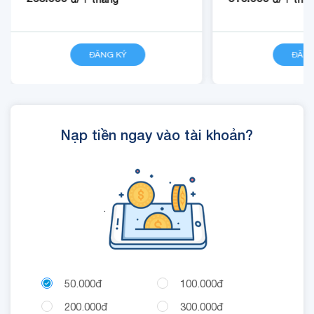
ĐĂNG KÝ
CHI TIẾT
ĐĂNG
Nạp tiền ngay vào tài khoản?
.
50.000đ
100.000đ
200.000đ
300.000đ